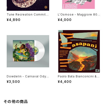
Tune Recreation Committe
L'Osmose - Maggiore 800
e - The Future Is Now "LP"
"LP"
¥4,890
¥4,000
Dowdelin - Carnaval Odys
Paolo Bata Bianconcini & C
sey "LP"
ircolo Psiconautico - Asap
¥3,500
¥4,400
ani "LP"
その他の商品