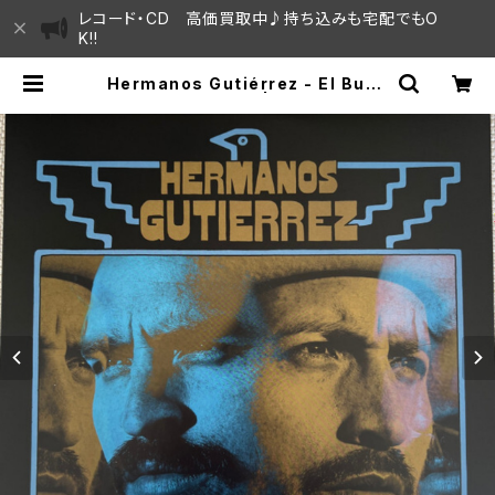
レコード・CD 高価買取中♪持ち込みも宅配でもO
K!!
Hermanos Gutiérrez - El Buen
o Y El Malo "LP" | SAYAMA HO
USE / ハレまち通りからすぐ♫見晴ら
しの良いレコード屋