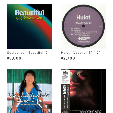
Souleance - Beautiful "2L
Hulot - Vacation EP "12"
P"
¥3,800
¥2,700