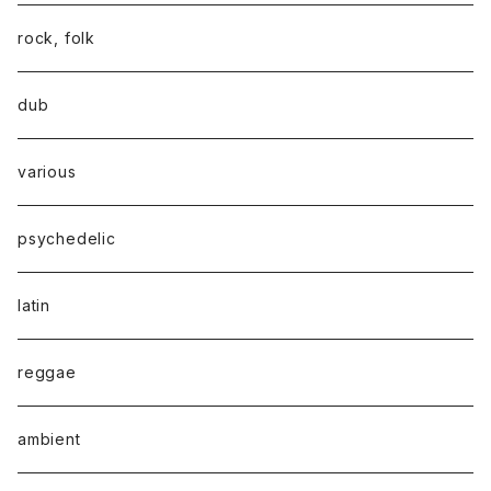
rock, folk
dub
various
psychedelic
latin
reggae
ambient