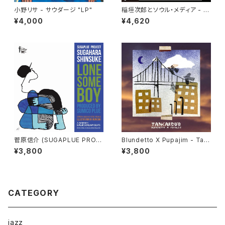
小野リサ - サウダージ "LP"
稲垣次郎とソウル・メディア - W
andering Birds 女友達 "LP"
¥4,000
¥4,620
菅原信介 (SUGAPLUE PROJ
Blundetto X Pupajim - Tan
ECT) - LONESOME BOY
cardub "LP"
¥3,800
¥3,800
"7"
CATEGORY
jazz