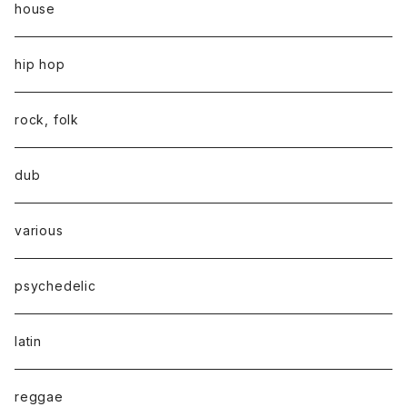
house
hip hop
rock, folk
dub
various
psychedelic
latin
reggae