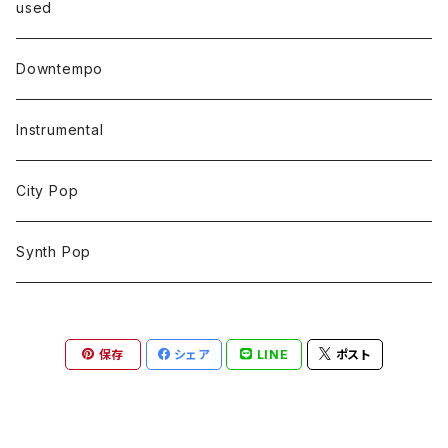
used
Downtempo
Instrumental
City Pop
Synth Pop
保存
シェア
LINE
ポスト