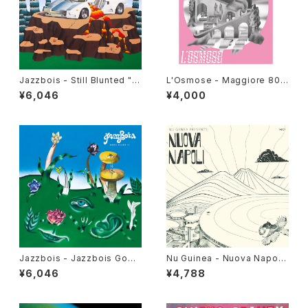
Jazzbois - Still Blunted "L
L'Osmose - Maggiore 800
P"
"LP"
¥6,046
¥4,000
Jazzbois - Jazzbois Goes
Nu Guinea - Nuova Napoli
Blunt II "LP"
"LP"
¥6,046
¥4,788