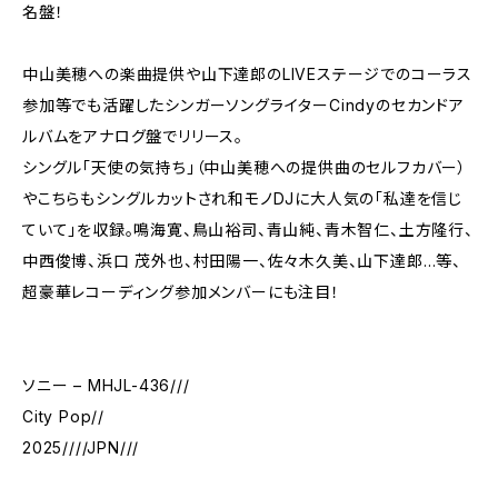
名盤！
中山美穂への楽曲提供や山下達郎のLIVEステージでのコーラス
参加等でも活躍したシンガーソングライターCindyのセカンドア
ルバムをアナログ盤でリリース。
シングル「天使の気持ち」（中山美穂への提供曲のセルフカバー）
やこちらもシングルカットされ和モノDJに大人気の「私達を信じ
ていて」を収録。鳴海寛、鳥山裕司、青山純、青木智仁、土方隆行、
中西俊博、浜口 茂外也、村田陽一、佐々木久美、山下達郎…等、
超豪華レコーディング参加メンバーにも注目！
ソニー – MHJL-436///
City Pop//
2025////JPN///