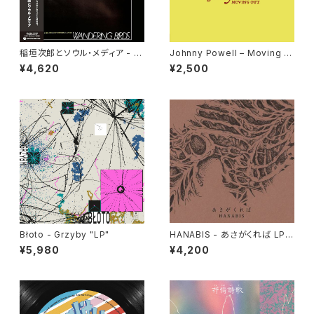
稲垣次郎とソウル・メディア - W
Johnny Powell – Moving O
andering Birds 女友達 "LP"
ut / True Love "12"
¥4,620
¥2,500
Błoto - Grzyby "LP"
HANABIS - あさがくれば LP v
ersion "2LP"
¥5,980
¥4,200