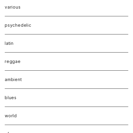
various
psychedelic
latin
reggae
ambient
blues
world