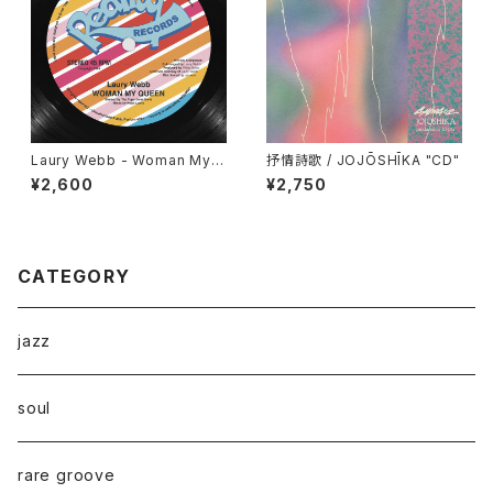
Laury Webb - Woman My
抒情詩歌 / JOJŌSHĪKA "CD"
Queen "12"
¥2,600
¥2,750
CATEGORY
jazz
soul
rare groove