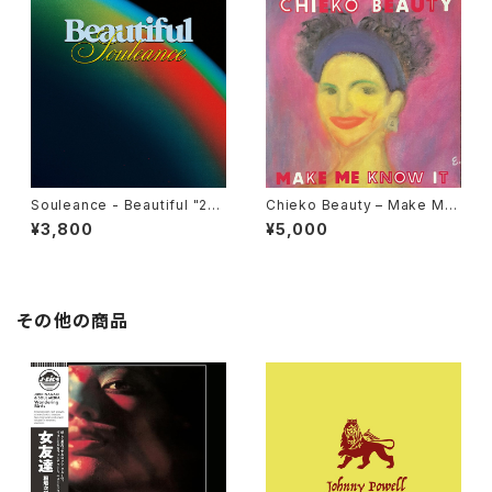
Souleance - Beautiful "2L
Chieko Beauty ‎– Make Me
P"
Know It "used 7"
¥3,800
¥5,000
その他の商品