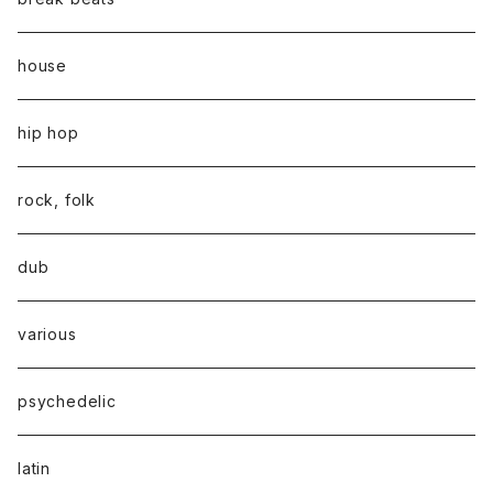
house
hip hop
rock, folk
dub
various
psychedelic
latin