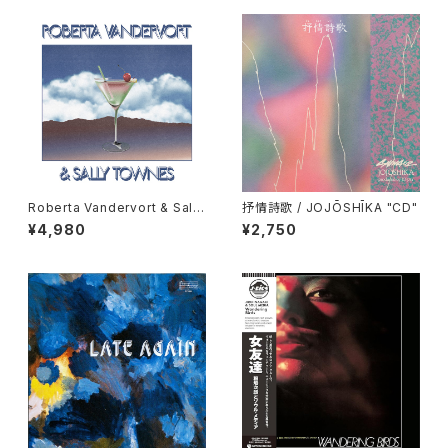
Roberta Vandervort & Sally
抒情詩歌 / JOJŌSHĪKA "CD"
Townes "LP"
¥4,980
¥2,750