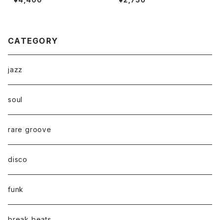
ani "LP"
CATEGORY
jazz
soul
rare groove
disco
funk
break beats