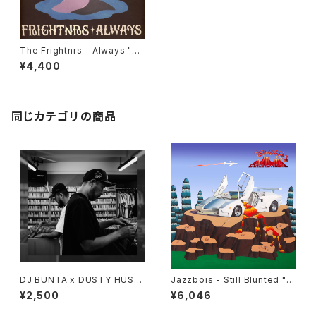
The Frightnrs - Always "L
P"
¥4,400
同じカテゴリの商品
DJ BUNTA x DUSTY HUSK
Jazzbois - Still Blunted "L
Y - 47 CAMPiN DIGGiN "C
P"
¥2,500
¥6,046
D"