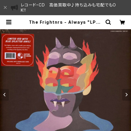
レコード・CD 高価買取中♪持ち込みも宅配でもO
K!!
The Frightnrs - Always "LP" |
SAYAMA HOUSE / ハレまち通りか
らすぐ♫見晴らしの良いレコード屋