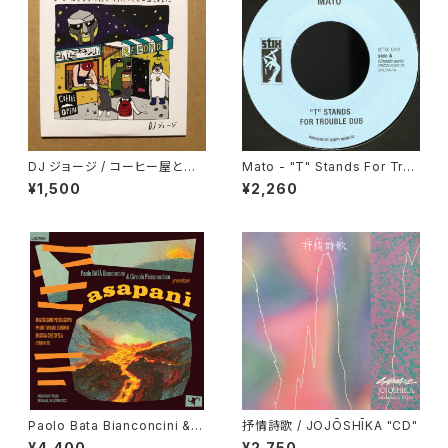
DJ ジョージ / コーヒー屋とレ
Mato - "T" Stands For Trou
コード屋がやりたくてCD出しま
ble Dub/ Enter The Dragon
¥1,500
¥2,260
した
Dub Version "7"
Paolo Bata Bianconcini & C
抒情詩歌 / JOJŌSHĪKA "CD"
ircolo Psiconautico - Asap
¥4,400
¥2,750