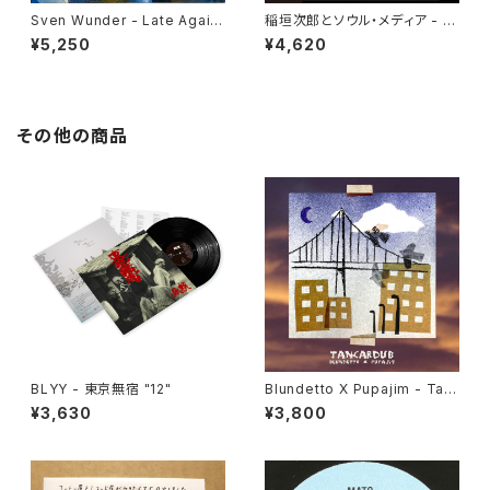
Sven Wunder - Late Again
稲垣次郎とソウル・メディア - W
"LP"
andering Birds 女友達 "LP"
¥5,250
¥4,620
その他の商品
BLYY - 東京無宿 "12"
Blundetto X Pupajim - Tan
cardub "LP"
¥3,630
¥3,800