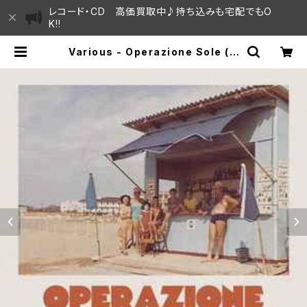
レコード・CD 高価買取中♪持ち込みも宅配でもO
K!!
Various - Operazione Sole (It
alian Pop Reggae, Dub And S
ummer Love Affairs)"LP" | SA
YAMA HOUSE / ハレまち通りから
すぐ♫見晴らしの良いレコード屋