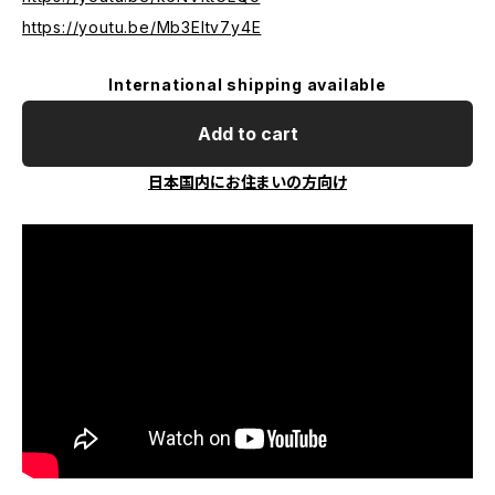
https://youtu.be/Mb3EItv7y4E
International shipping available
Add to cart
日本国内にお住まいの方向け