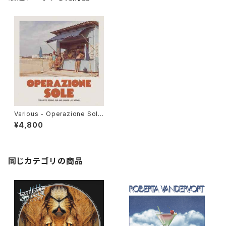
Various - Operazione Sole
(Italian Pop Reggae, Dub A
¥4,800
nd Summer Love Affairs)"L
P"
同じカテゴリの商品