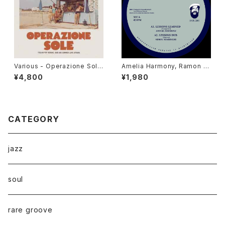
Various - Operazione Sole
Amelia Harmony, Ramon J
(Italian Pop Reggae, Dub A
udah, Jah 93, Simon Nyabi
¥4,800
¥1,980
nd Summer Love Affairs)"L
nghi - Lessons Learned "1
P"
2"
CATEGORY
jazz
soul
rare groove