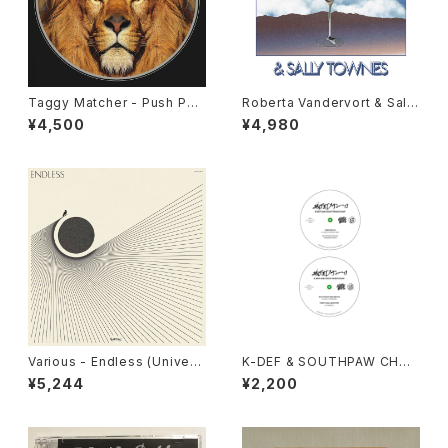
Taggy Matcher - Push Pus
Roberta Vandervort & Sally
h "LP"
Townes "LP"
¥4,500
¥4,980
Various - Endless (Univers
K-DEF & SOUTHPAW CHOP
al Cosmic Sounds) "LP"
- 城下町スティーロ "7"
¥5,244
¥2,200