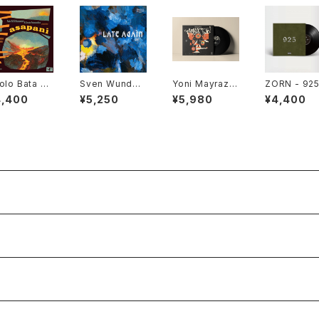
olo Bata Bi
Sven Wunder
Yoni Mayraz -
ZORN - 92
concini & Ci
- Late Again
Dybbuk Tse!
"LP"
4,400
¥5,250
¥5,980
¥4,400
olo Psicona
"LP"
"LP"
ico - Asapa
 "LP"