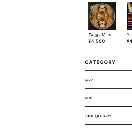
Taggy Match
Pa
er - Push Pus
an
¥4,500
¥
h "LP"
rc
ut
ni
CATEGORY
jazz
soul
rare groove