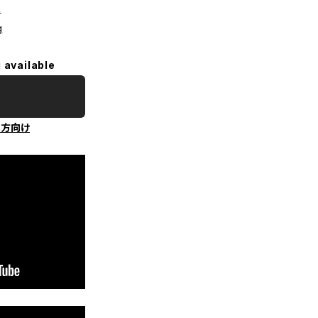
k
g
 available
の方向け