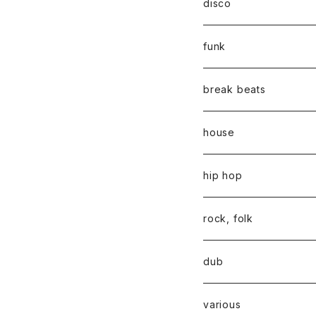
disco
funk
break beats
house
hip hop
rock, folk
dub
various