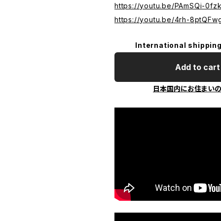
https://youtu.be/PAmSQi-0fz
https://youtu.be/4rh-8ptQFw
International shipping
Add to cart
日本国内にお住まい