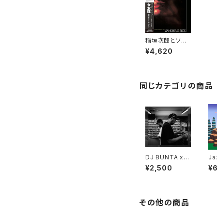
稲垣次郎とソウ
ル・メディア - W
¥4,620
andering Bird
s 女友達 "LP"
同じカテゴリの商品
DJ BUNTA x D
Ja
USTY HUSKY
ll
¥2,500
¥
- 47 CAMPiN
DIGGiN "CD"
その他の商品