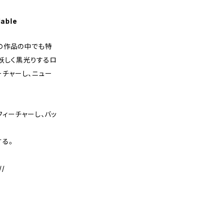
lable
の作品の中でも特
妖しく黒光りするロ
ーチャーし、ニュー
ィーチャーし、バッ
る。
//