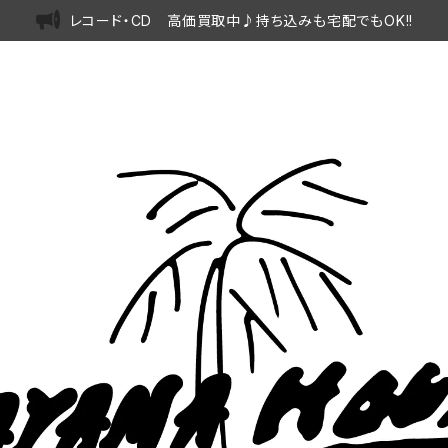
レコード・CD 高価買取中♪持ち込みも宅配でもOK!!