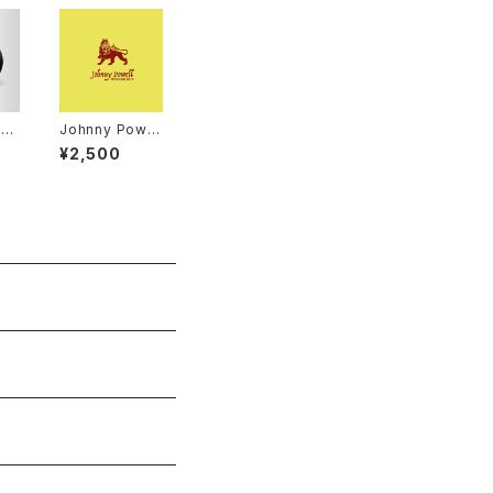
5
Johnny Powel
l – Moving Ou
¥2,500
t / True Love
"12"