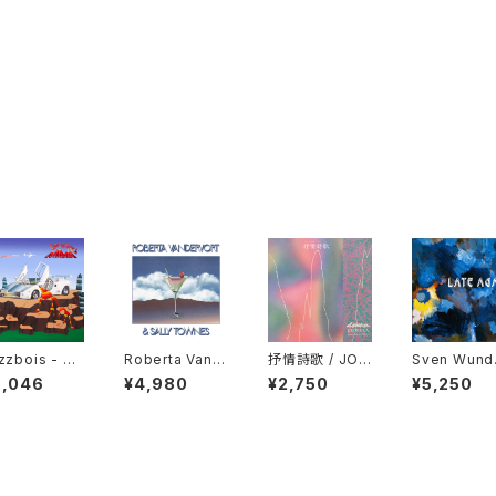
zzbois - Sti
Roberta Vand
抒情詩歌 / JOJ
Sven Wund
 Blunted "LP"
ervort & Sally
ŌSHĪKA "CD"
- Late Agai
6,046
¥4,980
¥2,750
¥5,250
Townes "LP"
"LP"