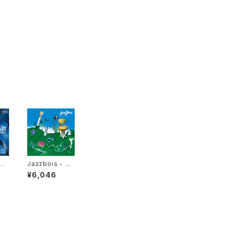
er
Jazzbois - Ja
n
zzbois Goes
¥6,046
Blunt II "LP"