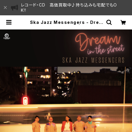
レコード・CD 高価買取中♪持ち込みも宅配でもO
K!!
Ska Jazz Messengers - Drea
m In The Street "7" | SAYAMA
HOUSE / ハレまち通りからすぐ♫見
晴らしの良いレコード屋