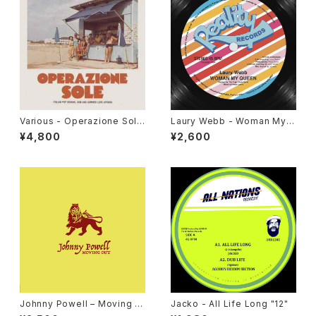
Various - Operazione Sole
Laury Webb - Woman My
(Italian Pop Reggae, Dub A
Queen "12"
¥4,800
¥2,600
nd Summer Love Affairs)"L
P"
Johnny Powell – Moving O
Jacko - All Life Long "12"
ut / True Love "12"