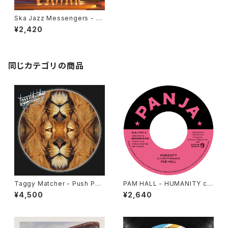
Ska Jazz Messengers - Dr
eam In The Street "7"
¥2,420
同じカテゴリの商品
Taggy Matcher - Push Pus
PAM HALL - HUMANITY c/
h "LP"
w ARCHIBALD "7"
¥4,500
¥2,640