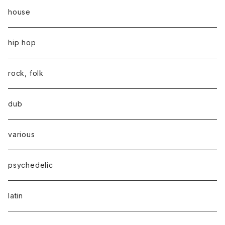
house
hip hop
rock, folk
dub
various
psychedelic
latin