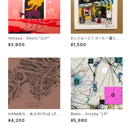
Voilaaa - Voiciii "2LP"
DJ ジョージ / コーヒー屋とレ
コード屋がやりたくてCD出しま
¥3,800
¥1,500
した
HANABIS - あさがくれば LP v
Błoto - Grzyby "LP"
ersion "2LP"
¥4,200
¥5,980