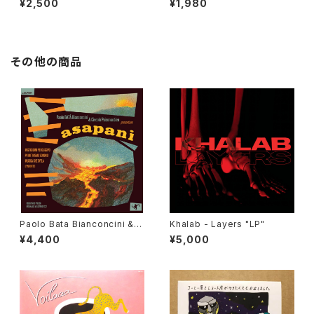
¥2,500
¥1,980
その他の商品
Paolo Bata Bianconcini & C
Khalab - Layers "LP"
ircolo Psiconautico - Asap
¥4,400
¥5,000
ani "LP"