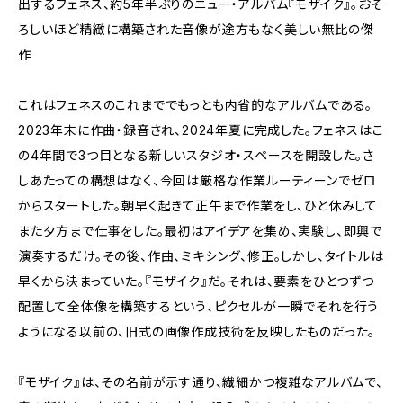
出するフェネス、約5年半ぶりのニュー・アルバム『モザイク』。おそ
ろしいほど精緻に構築された音像が途方もなく美しい無比の傑
作
これはフェネスのこれまででもっとも内省的なアルバムである。
2023年末に作曲・録音され、2024年夏に完成した。フェネスはこ
の4年間で3つ目となる新しいスタジオ・スペースを開設した。さ
しあたっての構想はなく、今回は厳格な作業ルーティーンでゼロ
からスタートした。朝早く起きて正午まで作業をし、ひと休みして
また夕方まで仕事をした。最初はアイデアを集め、実験し、即興で
演奏するだけ。その後、作曲、ミキシング、修正。しかし、タイトルは
早くから決まっていた。『モザイク』だ。それは、要素をひとつずつ
配置して全体像を構築するという、ピクセルが一瞬でそれを行う
ようになる以前の、旧式の画像作成技術を反映したものだった。
『モザイク』は、その名前が示す通り、繊細かつ複雑なアルバムで、