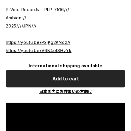
P-Vine Records – PLP-7516///
Ambient//
2025////JPN///
https://youtu.be/P2jKg2KNozA
https://youtu.be/V6B4otSHvYk
International shipping available
Add to cart
日本国内にお住まいの方向け