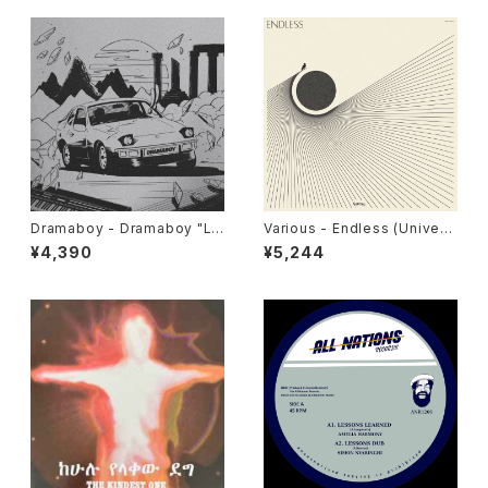
Dramaboy - Dramaboy "L
Various - Endless (Univers
P"
al Cosmic Sounds) "LP"
¥4,390
¥5,244