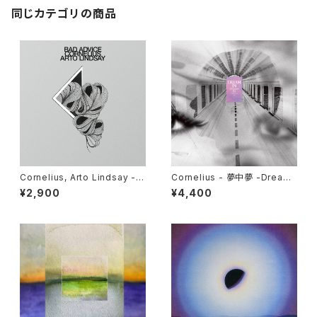
同じカテゴリの商品
Cornelius, Arto Lindsay - B
Cornelius - 夢中夢 -Dream I
ad Advice / Mind Train "12"
n Dream- "LP"
¥2,900
¥4,400