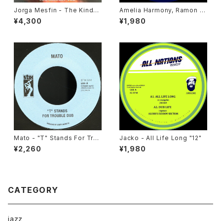
Jorga Mesfin - The Kindes
Amelia Harmony, Ramon J
t One "LP"
udah, Jah 93, Simon Nyabi
¥4,300
¥1,980
nghi - Lessons Learned "1
2"
Mato - "T" Stands For Trou
Jacko - All Life Long "12"
ble Dub/ Enter The Dragon
¥2,260
¥1,980
Dub Version "7"
CATEGORY
jazz