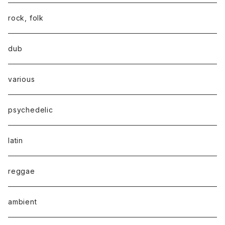
rock, folk
dub
various
psychedelic
latin
reggae
ambient