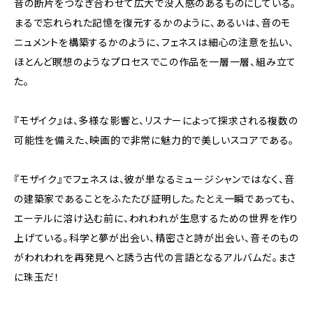
音の断片をつなぎ合わせて広大で没入感のあるものにしている。
まるで忘れられた記憶を復元するかのように、あるいは、音のモ
ニュメントを構築するかのように、フェネスは細心の注意を払い、
ほとんど瞑想のようなプロセスでこの作品を一層一層、組み立て
た。
『モザイク』は、多様な影響と、リスナーによって探求される複数の
可能性を備えた、映画的で非常に魅力的で美しいスコアである。
『モザイク』でフェネスは、彼が単なるミュージシャンではなく、音
の建築家であることをふたたび証明した。たとえ一瞬であっても、
エーテルに溶け込む前に、われわれが生息するための世界を作り
上げている。科学と夢が出会い、精密さと詩が出会い、音そのもの
がわれわれを再発見へと誘う古代の言語となるアルバムだ。まさ
に珠玉だ！