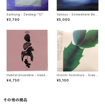
Sarmung - Zendegi "12"
Various - Somewhere Bet
ween: Mutant Pop, Electro
¥3,790
¥5,000
nic Minimalism & Shadow
Sounds Of Japan 1980-19
88 "2LP"
Habitat Ensemble - Habita
Hiroshi Yoshimura - Green
t Ensemble "LP"
"LP"
¥4,750
¥5,100
その他の商品