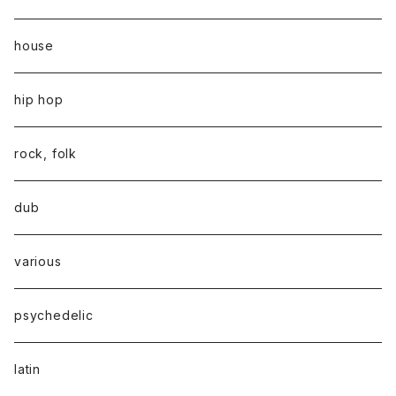
house
hip hop
rock, folk
dub
various
psychedelic
latin