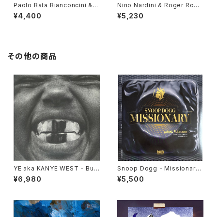
Paolo Bata Bianconcini & C
Nino Nardini & Roger Roge
ircolo Psiconautico - Asap
r - Jungle Obsession "LP"
¥4,400
¥5,230
ani "LP"
その他の商品
YE aka KANYE WEST - Bull
Snoop Dogg - Missionary
y "LP"
"LP"
¥6,980
¥5,500