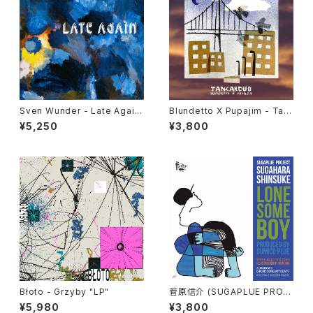
Sven Wunder - Late Again
Blundetto X Pupajim - Tan
"LP"
cardub "LP"
¥5,250
¥3,800
Błoto - Grzyby "LP"
菅原信介 (SUGAPLUE PROJ
ECT) - LONESOME BOY
¥5,980
¥3,800
"7"