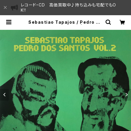
レコード・CD 高価買取中♪持ち込みも宅配でもO
K!!
Sebastiao Tapajos / Pedro Do
s Santos Vol. 2 "LP" | SAYAM
A HOUSE / ハレまち通りからすぐ♫
見晴らしの良いレコード屋