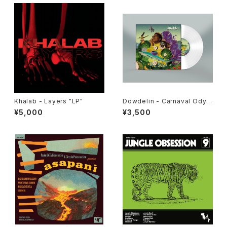
Khalab - Layers "LP"
Dowdelin - Carnaval Odys
sey "LP"
¥5,000
¥3,500