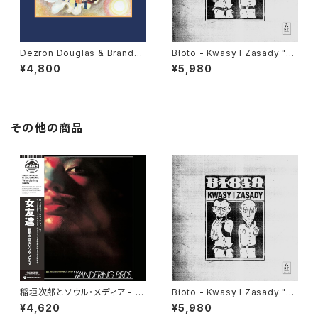
Dezron Douglas & Brande
Błoto - Kwasy I Zasady "L
e Younger - Force Majeure
P"
¥4,800
¥5,980
"LP"
その他の商品
稲垣次郎とソウル・メディア - W
Błoto - Kwasy I Zasady "L
andering Birds 女友達 "LP"
P"
¥4,620
¥5,980