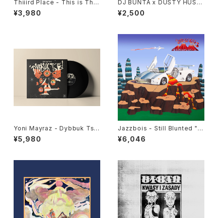
Thiiird Place - This is Thiii
DJ BUNTA x DUSTY HUSK
rd Place "LP"
Y - 47 CAMPiN DIGGiN "C
¥3,980
¥2,500
D"
Yoni Mayraz - Dybbuk Tse!
Jazzbois - Still Blunted "L
"LP"
P"
¥5,980
¥6,046