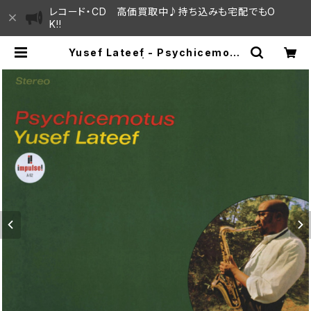
レコード・CD 高価買取中♪持ち込みも宅配でもO
K!!
Yusef Lateef - Psychicemotu
s "LP/180g" | SAYAMA HOUSE
/ ハレまち通りからすぐ♫見晴らしの
良いレコード屋