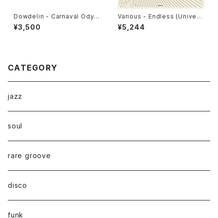
Dowdelin - Carnaval Odys
Various - Endless (Univers
sey "LP"
al Cosmic Sounds) "LP"
¥3,500
¥5,244
CATEGORY
jazz
soul
rare groove
disco
funk