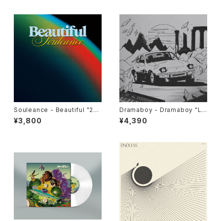
Souleance - Beautiful "2L
Dramaboy - Dramaboy "L
P"
P"
¥3,800
¥4,390