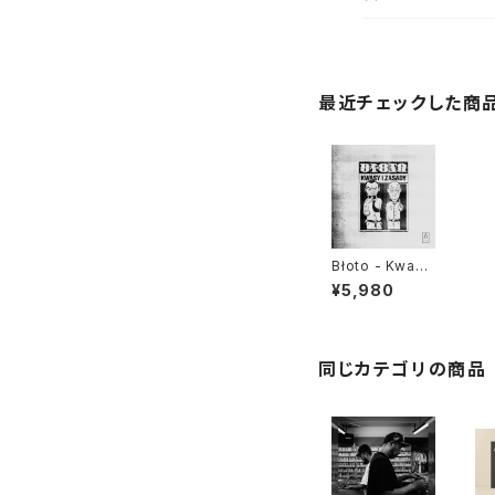
最近チェックした商
Błoto - Kwasy
I Zasady "LP"
¥5,980
同じカテゴリの商品