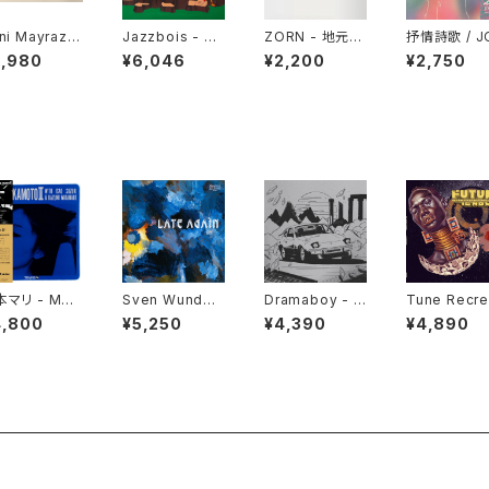
ni Mayraz -
Jazzbois - Sti
ZORN - 地元L
抒情詩歌 / J
bbuk Tse!
ll Blunted "LP"
OVE feat.後藤
ŌSHĪKA "C
5,980
¥6,046
¥2,200
¥2,750
P"
真希 "7"
本マリ - MAR
Sven Wunder
Dramaboy - D
Tune Recre
NAKAMOTO
- Late Again
ramaboy "LP"
on Commit
4,800
¥5,250
¥4,390
¥4,890
 "LP"
"LP"
- The Futur
s Now "LP"