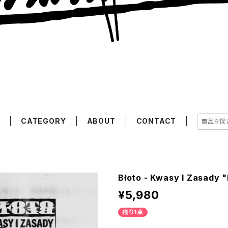
E
CATEGORY
ABOUT
CONTACT
Błoto - Kwasy I Zasady 
¥5,980
残り1点