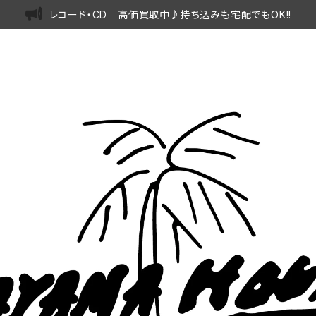
レコード・CD 高価買取中♪持ち込みも宅配でもOK!!