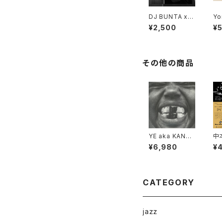
DJ BUNTA x D
Yo
USTY HUSKY
Dy
¥2,500
¥
- 47 CAMPiN
"L
DIGGiN "CD"
その他の商品
YE aka KANYE
中
WEST - Bully
I 
¥6,980
¥
"LP"
III
CATEGORY
jazz