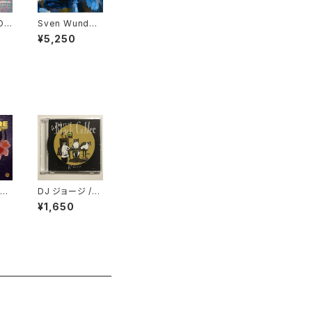
OJ
Sven Wunder
D"
- Late Again
¥5,250
"LP"
ati
DJ ジョージ /
tee
夜が明けたら Bl
¥1,650
e I
ack Coffee