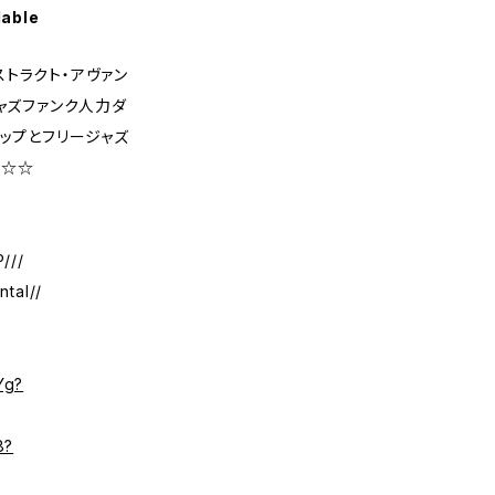
lable
トラクト・アヴァン
ジャズファンク人力ダ
ホップとフリージャズ
品☆☆
///
ntal//
Yg?
8?