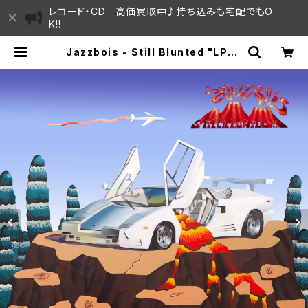
レコード・CD 高価買取中♪持ち込みも宅配でもO
K!!
Jazzbois - Still Blunted "LP" |
SAYAMA HOUSE / ハレまち通りか
らすぐ♫見晴らしの良いレコード屋