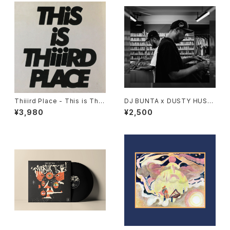
Thiiird Place - This is Thiii
DJ BUNTA x DUSTY HUSK
rd Place "LP"
Y - 47 CAMPiN DIGGiN "C
¥3,980
¥2,500
D"