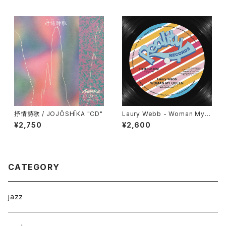
抒情詩歌 / JOJŌSHĪKA "CD"
Laury Webb - Woman My
Queen "12"
¥2,750
¥2,600
CATEGORY
jazz