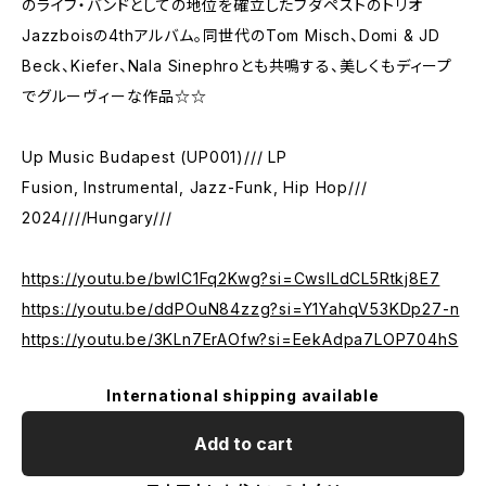
のライブ・バンドとしての地位を確立したブダペストのトリオ
Jazzboisの4thアルバム。同世代のTom Misch、Domi & JD
Beck、Kiefer、Nala Sinephroとも共鳴する、美しくもディープ
でグルーヴィーな作品☆☆
Up Music Budapest (UP001)/// LP
Fusion, Instrumental, Jazz-Funk, Hip Hop///
2024////Hungary///
https://youtu.be/bwlC1Fq2Kwg?si=CwslLdCL5Rtkj8E7
https://youtu.be/ddPOuN84zzg?si=Y1YahqV53KDp27-n
https://youtu.be/3KLn7ErAOfw?si=EekAdpa7LOP704hS
International shipping available
Add to cart