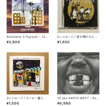
Blundetto X Pupajim - Tan
DJ ジョージ / 夜が明けたら Bl
cardub "LP"
ack Coffee
¥3,800
¥1,650
DJ ジョージ / コーヒー屋とレ
YE aka KANYE WEST - Bull
コード屋がやりたくてCD出しま
y "LP"
¥1,500
¥6,980
した