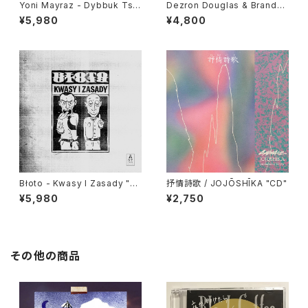
Yoni Mayraz - Dybbuk Tse!
Dezron Douglas & Brande
"LP"
e Younger - Force Majeure
¥5,980
¥4,800
"LP"
Błoto - Kwasy I Zasady "L
抒情詩歌 / JOJŌSHĪKA "CD"
P"
¥5,980
¥2,750
その他の商品