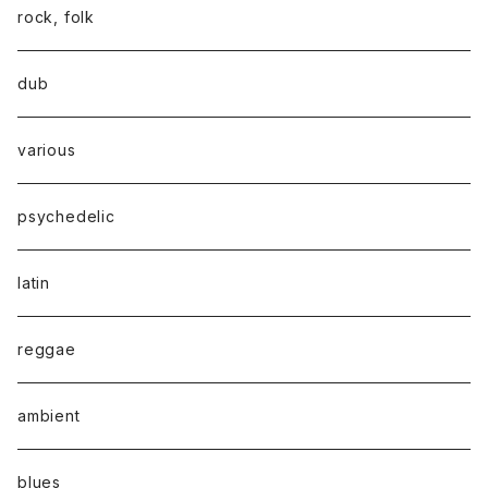
rock, folk
dub
various
psychedelic
latin
reggae
ambient
blues