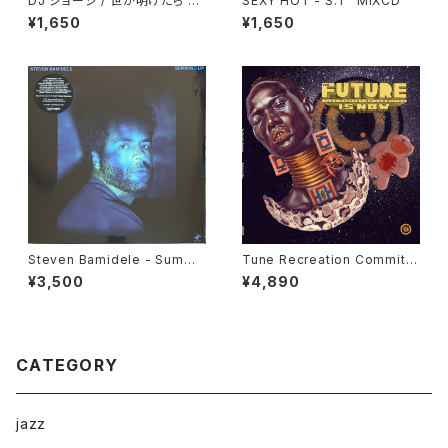
DJ ジョージ / 世が明けたら D
SEXY HOT - S.T "MIXCD"
ope Pairty
¥1,650
¥1,650
Steven Bamidele - Summi
Tune Recreation Committe
ng Up "LP"
e - The Future Is Now "LP"
¥3,500
¥4,890
CATEGORY
jazz