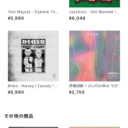
Yoni Mayraz - Dybbuk Tse!
Jazzbois - Still Blunted "L
"LP"
P"
¥5,980
¥6,046
Błoto - Kwasy I Zasady "L
抒情詩歌 / JOJŌSHĪKA "CD"
P"
¥5,980
¥2,750
その他の商品