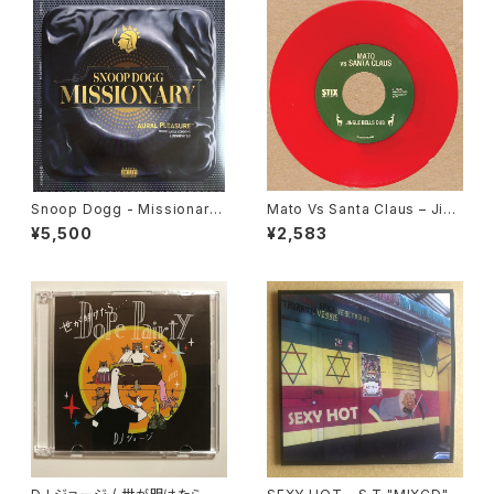
Snoop Dogg - Missionary
Mato Vs Santa Claus – Jing
"LP"
le Bells Dub / Sleigh Ride
¥5,500
¥2,583
Dub "7"