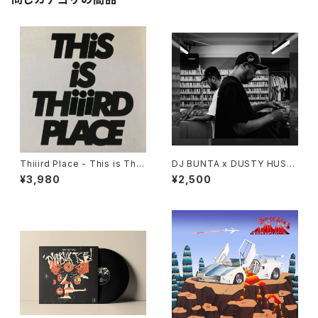
Thiiird Place - This is Thiii
DJ BUNTA x DUSTY HUSK
rd Place "LP"
Y - 47 CAMPiN DIGGiN "C
¥3,980
¥2,500
D"