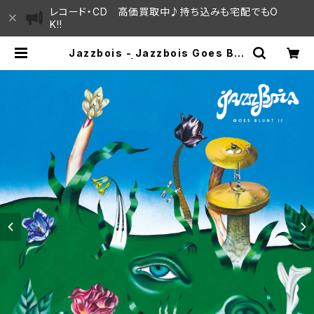
レコード・CD 高価買取中♪持ち込みも宅配でもO
K!!
Jazzbois - Jazzbois Goes Blu
nt II "LP" | SAYAMA HOUSE /
ハレまち通りからすぐ♫見晴らしの良
いレコード屋