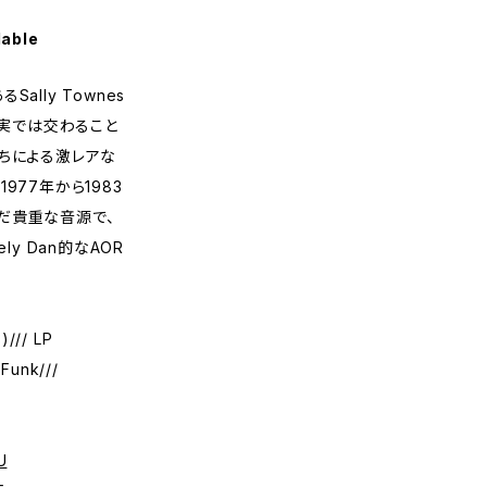
lable
ally Townes
いう現実では交わること
ちによる激レアな
977年から1983
だ貴重な音源で、
eely Dan的なAOR
)/// LP
-Funk///
U