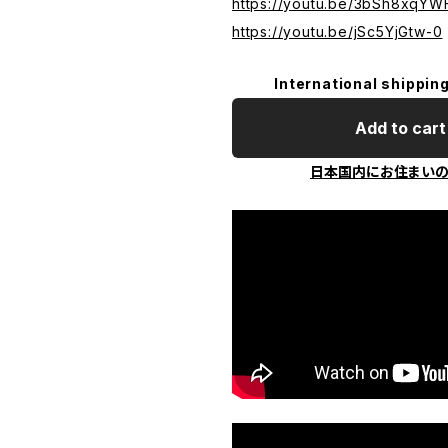
https://youtu.be/3bSh8xqYW
https://youtu.be/jSc5YjGtw-0
International shipping
Add to cart
日本国内にお住まい