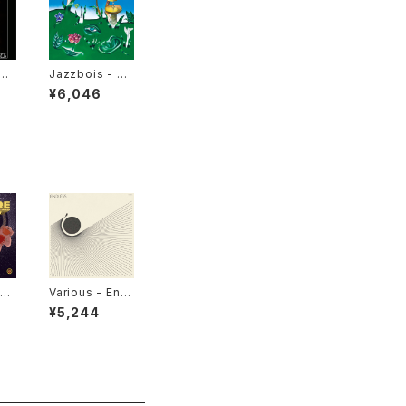
ウ
Jazzbois - Ja
 W
zzbois Goes
¥6,046
rd
Blunt II "LP"
"
ati
Various - Endl
tee
ess (Universa
¥5,244
e I
l Cosmic Sou
nds) "LP"