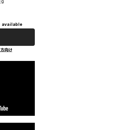
Fg
 available
の方向け