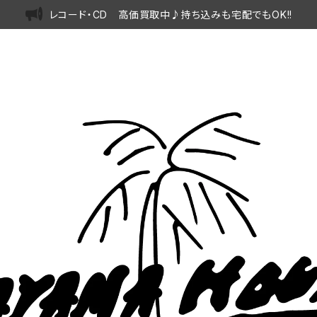
レコード・CD 高価買取中♪持ち込みも宅配でもOK!!