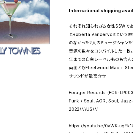
International shipping avai
それぞれ知られざる女性SSWであるS
とRoberta Vandervortと
のなかった2人のミュージシャンた
音源の数々をコンパイルした一枚。1
年までの自主レーベルものも含ん
両面ともFleetwood Mac + St
サウンドが最高☆☆
Forager Records (FOR-LP003
Funk / Soul, AOR, Soul, Jazz
2022////US///
https://youtu.be/0yWK-ugFk1