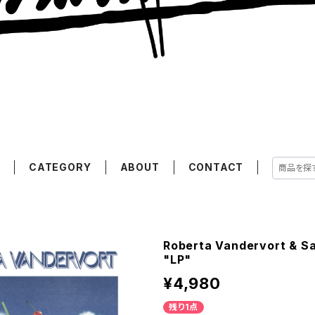
E
CATEGORY
ABOUT
CONTACT
Roberta Vandervort & S
"LP"
¥4,980
残り1点