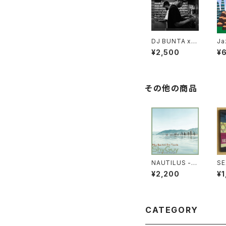
DJ BUNTA x D
Ja
USTY HUSKY
ll
¥2,500
¥
- 47 CAMPiN
DIGGiN "CD"
その他の商品
NAUTILUS - S
SE
hy Guy feat. E
¥2,200
¥1
mi Tawata / M
ystic Voyage
"7"
CATEGORY