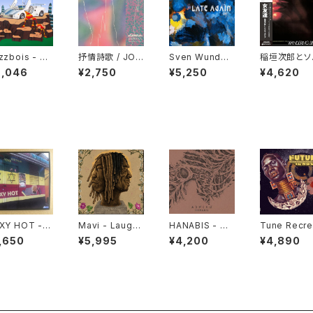
zzbois - Sti
抒情詩歌 / JOJ
Sven Wunder
稲垣次郎とソ
 Blunted "LP"
ŌSHĪKA "CD"
- Late Again
ル・メディア -
6,046
¥2,750
¥5,250
¥4,620
"LP"
andering Bi
s 女友達 "LP
XY HOT -
Mavi - Laughi
HANABIS - あ
Tune Recre
S.T "MIXCD"
ng So Hard, It
さがくれば LP v
on Commit
,650
¥5,995
¥4,200
¥4,890
Hurts "LP"
ersion "2LP"
- The Futur
s Now "LP"