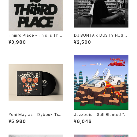
Thiiird Place - This is Thiii
DJ BUNTA x DUSTY HUSK
rd Place "LP"
Y - 47 CAMPiN DIGGiN "C
¥3,980
¥2,500
D"
Yoni Mayraz - Dybbuk Tse!
Jazzbois - Still Blunted "L
"LP"
P"
¥5,980
¥6,046