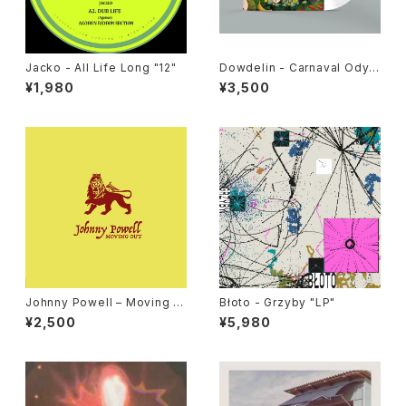
Jacko - All Life Long "12"
Dowdelin - Carnaval Odys
sey "LP"
¥1,980
¥3,500
Johnny Powell – Moving O
Błoto - Grzyby "LP"
ut / True Love "12"
¥2,500
¥5,980