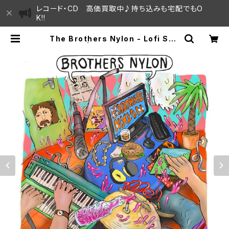
レコード・CD 高価買取中♪持ち込みも宅配でもO
K!!
The Brothers Nylon - Lofi Sau
ce "LP" | SAYAMA HOUSE / ハ
レまち通りからすぐ♫見晴らしの良い
レコード屋