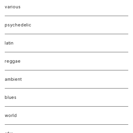
various
psychedelic
latin
reggae
ambient
blues
world