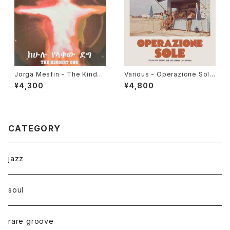
Jorga Mesfin - The Kindes
Various - Operazione Sole
t One "LP"
(Italian Pop Reggae, Dub A
¥4,300
¥4,800
nd Summer Love Affairs)"L
P"
CATEGORY
jazz
soul
rare groove