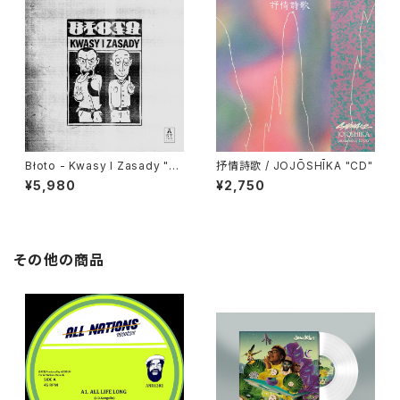
Błoto - Kwasy I Zasady "L
抒情詩歌 / JOJŌSHĪKA "CD"
P"
¥5,980
¥2,750
その他の商品