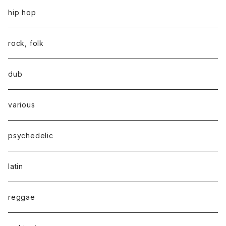
hip hop
rock, folk
dub
various
psychedelic
latin
reggae