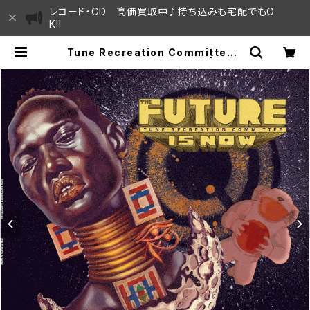
レコード・CD 高価買取中♪持ち込みも宅配でもO
K!!
Tune Recreation Committee -
The Future Is Now "LP" | SAY
AMA HOUSE / ハレまち通りからす
ぐ♫見晴らしの良いレコード屋