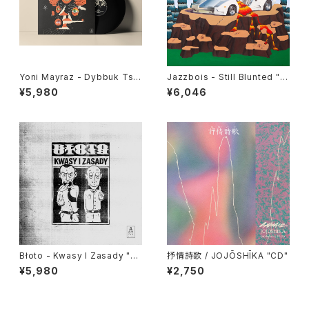
Yoni Mayraz - Dybbuk Tse!
Jazzbois - Still Blunted "L
"LP"
P"
¥5,980
¥6,046
Błoto - Kwasy I Zasady "L
抒情詩歌 / JOJŌSHĪKA "CD"
P"
¥5,980
¥2,750