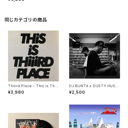
同じカテゴリの商品
Thiiird Place - This is Thiii
DJ BUNTA x DUSTY HUSK
rd Place "LP"
Y - 47 CAMPiN DIGGiN "C
¥3,980
¥2,500
D"