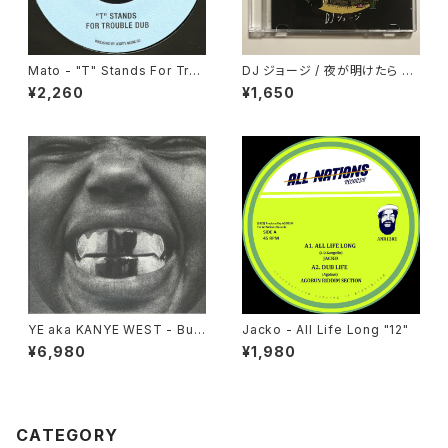
Mato - "T" Stands For Trou
DJ ジョージ / 夜が明けたら Bl
ble Dub/ Enter The Dragon
ack Coffee
¥2,260
¥1,650
Dub Version "7"
YE aka KANYE WEST - Bull
Jacko - All Life Long "12"
y "LP"
¥6,980
¥1,980
CATEGORY