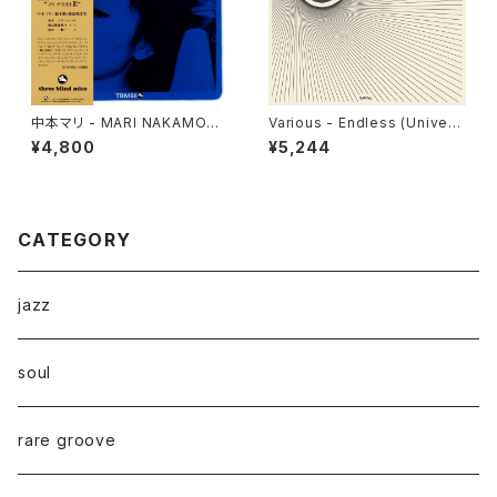
中本マリ - MARI NAKAMOT
Various - Endless (Univers
O III "LP"
al Cosmic Sounds) "LP"
¥4,800
¥5,244
CATEGORY
jazz
soul
rare groove