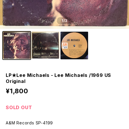
1
/3
LP★Lee Michaels - Lee Michaels /1969 US
Original
¥1,800
SOLD OUT
A&M Records SP-4199