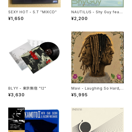
SEXY HOT - S.T "MIXCD"
NAUTILUS - Shy Guy feat.
Emi Tawata / Mystic Voyag
¥1,650
¥2,200
e "7"
BLYY - 東京無宿 "12"
Mavi - Laughing So Hard, I
t Hurts "LP"
¥3,630
¥5,995