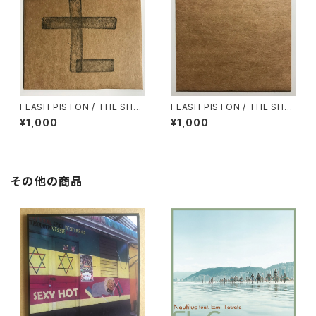
FLASH PISTON / THE SHO
FLASH PISTON / THE SHO
W vol.7
W vol.2
¥1,000
¥1,000
その他の商品