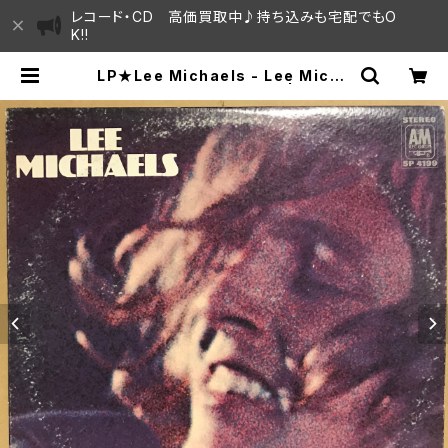
レコード・CD 高価買取中♪持ち込みも宅配でもO
K!!
LP★Lee Michaels - Lee Micha
els /1969 US Original | SAYA
MA HOUSE / ハレまち通りからすぐ
♫見晴らしの良いレコード屋