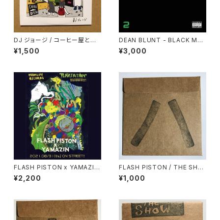
DJ ジョージ / コーヒー屋とレ
DEAN BLUNT - BLACK MET
コード屋がやりたくてCD出しま
AL 2 "LP"
¥1,500
¥3,000
した
FLASH PISTON x YAMAZIN
FLASH PISTON / THE SHO
- PLANTATION "7inch"
W vol.8
¥2,200
¥1,000