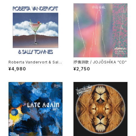
Roberta Vandervort & Sally
抒情詩歌 / JOJŌSHĪKA "CD"
Townes "LP"
¥4,980
¥2,750