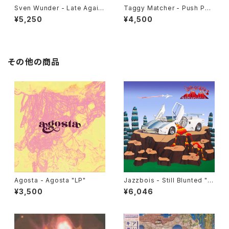
Sven Wunder - Late Again
Taggy Matcher - Push Pus
"LP"
h "LP"
¥5,250
¥4,500
その他の商品
Agosta - Agosta "LP"
Jazzbois - Still Blunted "L
P"
¥3,500
¥6,046