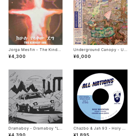
Jorga Mesfin - The Kindes
Underground Canopy - Un
t One "LP"
cut Gems "2xLP"
¥4,300
¥6,000
Dramaboy - Dramaboy "L
Chazbo & Jah 93 - Holy M
P"
ountain "7"
¥4,390
¥1,895