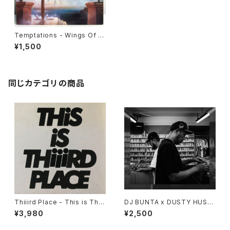
Temptations - Wings Of L
ove
¥1,500
同じカテゴリの商品
Thiiird Place - This is Thiii
DJ BUNTA x DUSTY HUSK
rd Place "LP"
Y - 47 CAMPiN DIGGiN "C
¥3,980
¥2,500
D"