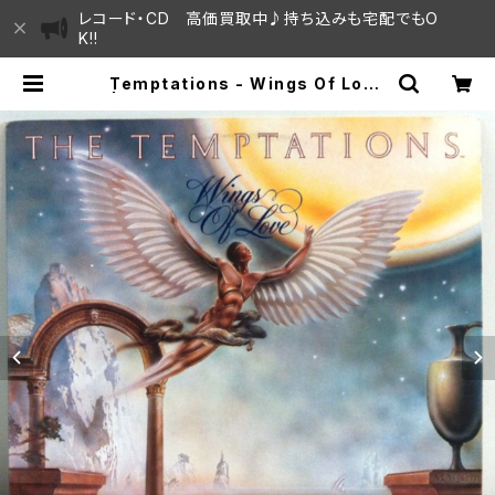
レコード・CD 高価買取中♪持ち込みも宅配でもO
K!!
Temptations - Wings Of Love
| SAYAMA HOUSE / ハレまち通り
からすぐ♫見晴らしの良いレコード屋