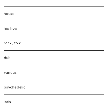
house
hip hop
rock, folk
dub
various
psychedelic
latin