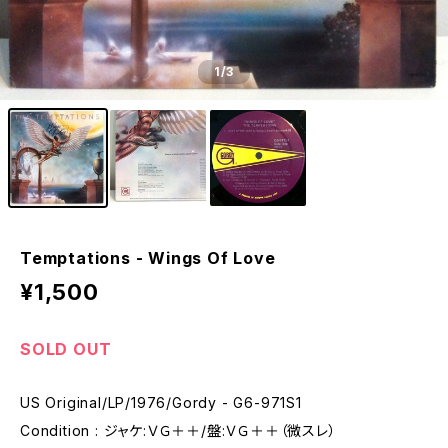
1
/3
Temptations - Wings Of Love
¥1,500
SOLD OUT
US Original/LP/1976/Gordy - G6-971S1
Condition : ジャケ:ＶＧ＋＋/盤:ＶＧ＋＋（微スレ）