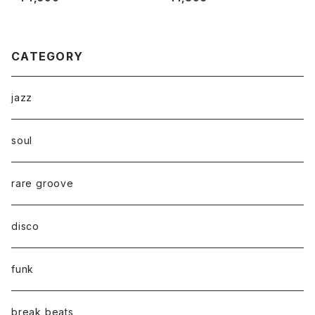
CATEGORY
jazz
soul
rare groove
disco
funk
break beats