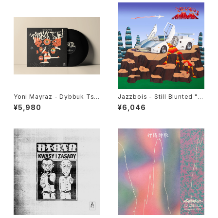
Yoni Mayraz - Dybbuk Tse!
Jazzbois - Still Blunted "L
"LP"
P"
¥5,980
¥6,046