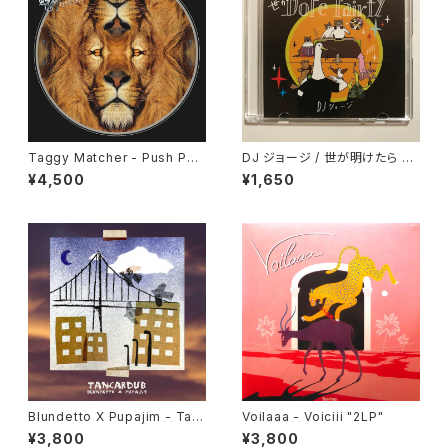
Taggy Matcher - Push Pus
DJ ジョージ / 世が明けたら D
h "LP"
ope Pairty
¥4,500
¥1,650
Blundetto X Pupajim - Tan
Voilaaa - Voiciii "2LP"
cardub "LP"
¥3,800
¥3,800