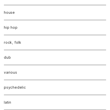
house
hip hop
rock, folk
dub
various
psychedelic
latin