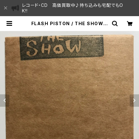
レコード・CD 高価買取中♪持ち込みも宅配でもO
K!!
FLASH PISTON / THE SHOW v
ol.2 | SAYAMA HOUSE / ハレま
ち通りからすぐ♫見晴らしの良いレコ
ード屋