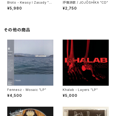
Błoto - Kwasy I Zasady "L
抒情詩歌 / JOJŌSHĪKA "CD"
P"
¥5,980
¥2,750
その他の商品
Fennesz - Mosaic "LP"
Khalab - Layers "LP"
¥4,500
¥5,000