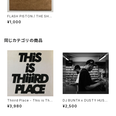
FLASH PISTON / THE SHO
W vol.2
¥1,000
同じカテゴリの商品
Thiiird Place - This is Thiii
DJ BUNTA x DUSTY HUSK
rd Place "LP"
Y - 47 CAMPiN DIGGiN "C
¥3,980
¥2,500
D"