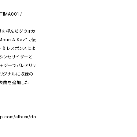
TIMA001 /
題を呼んだグウォカ
Moun A Kaz" 、伝
 & レスポンスによ
La"、シンセサイザーと
ャジーでバレアリッ
ったオリジナルに収録の
発表曲を追加した
mp.com/album/do