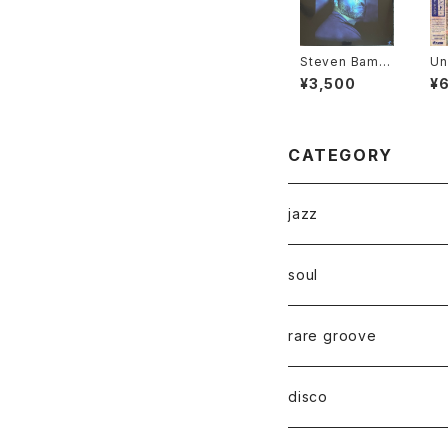
Steven Bamid
Un
ele - Summin
Ca
¥3,500
¥
g Up "LP"
ut
P"
CATEGORY
jazz
soul
rare groove
disco