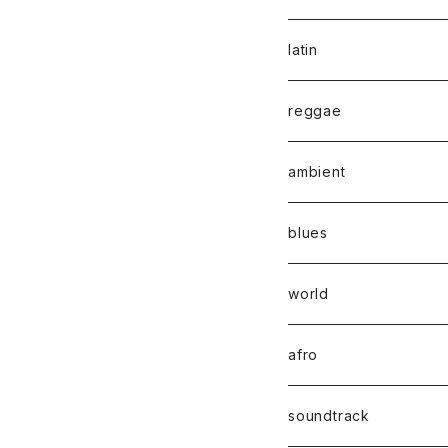
latin
reggae
ambient
blues
world
afro
soundtrack