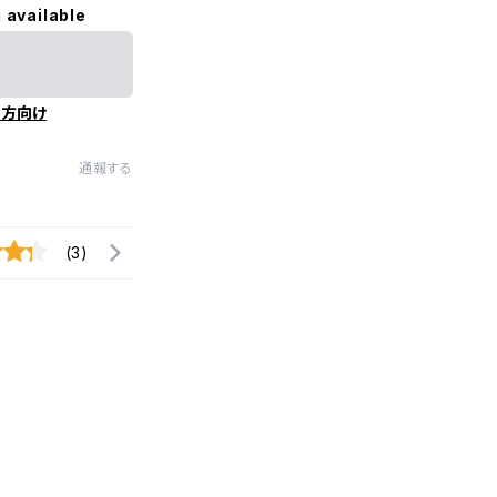
 available
の方向け
通報する
(3)