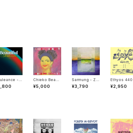
uleance - B
Chieko Beaut
Sarmung - Ze
Ethyos 440
utiful "2LP"
y ‎– Make Me
ndegi "12"
Aquila Rift 
3,800
¥5,000
¥3,790
¥2,950
Know It "used
2"
7"