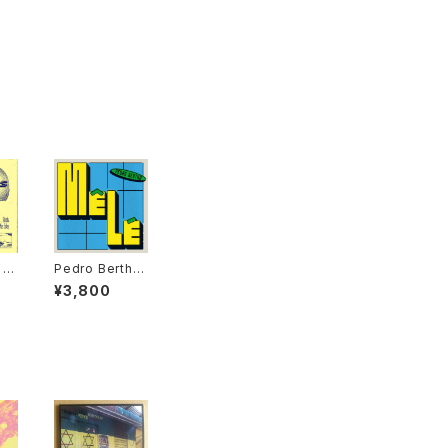
 -
Pedro Bertho
"1
- Mêlé "12"
¥3,800