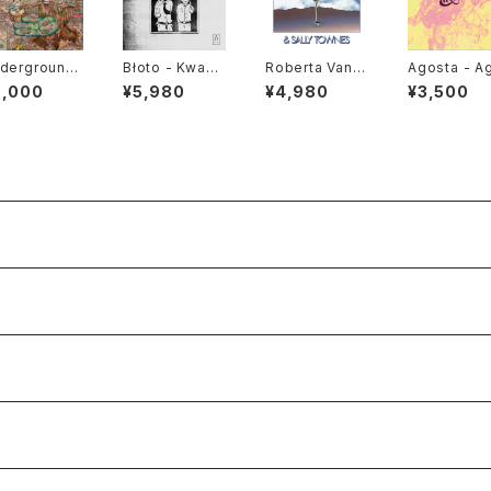
derground
Błoto - Kwasy
Roberta Vand
Agosta - A
nopy - Unc
I Zasady "LP"
ervort & Sally
sta "LP"
6,000
¥5,980
¥4,980
¥3,500
 Gems "2xL
Townes "LP"