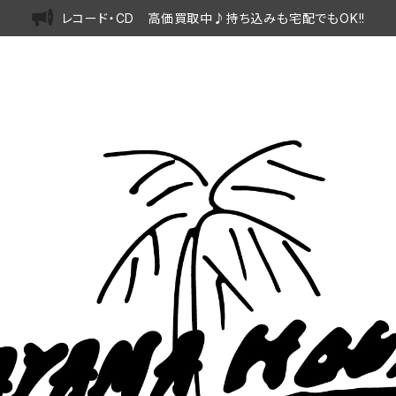
レコード・CD 高価買取中♪持ち込みも宅配でもOK!!