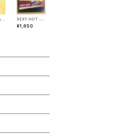
go
SEXY HOT -
S.T "MIXCD"
¥1,650