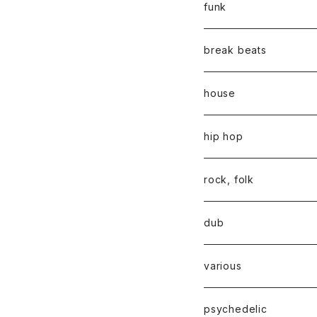
funk
break beats
house
hip hop
rock, folk
dub
various
psychedelic