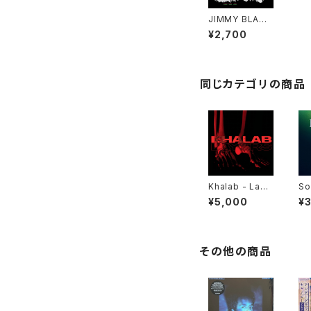
JIMMY BLANC
HE / DOU VAN
¥2,700
JOU
同じカテゴリの商品
Khalab - Laye
So
rs "LP"
ea
¥5,000
¥
その他の商品