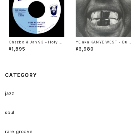
Chazbo & Jah 93 - Holy M
YE aka KANYE WEST - Bull
ountain "7"
y "LP"
¥1,895
¥6,980
CATEGORY
jazz
soul
rare groove