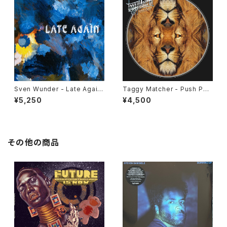
Sven Wunder - Late Again
Taggy Matcher - Push Pus
"LP"
h "LP"
¥5,250
¥4,500
その他の商品