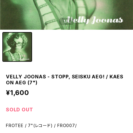
1
/1
VELLY JOONAS - STOPP, SEISKU AEG! / KAES
ON AEG (7")
¥1,600
SOLD OUT
FROTEE / 7"(レコード) / FRO007/