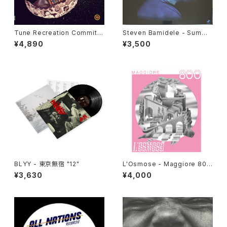
Tune Recreation Committe
Steven Bamidele - Summi
e - The Future Is Now "LP"
ng Up "LP"
¥4,890
¥3,500
BLYY - 東京無宿 "12"
L'Osmose - Maggiore 800
"LP"
¥3,630
¥4,000