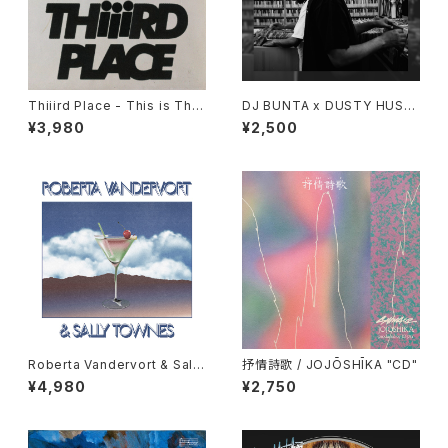
Thiiird Place - This is Thiii
DJ BUNTA x DUSTY HUSK
rd Place "LP"
Y - 47 CAMPiN DIGGiN "C
¥3,980
¥2,500
D"
Roberta Vandervort & Sally
抒情詩歌 / JOJŌSHĪKA "CD"
Townes "LP"
¥4,980
¥2,750