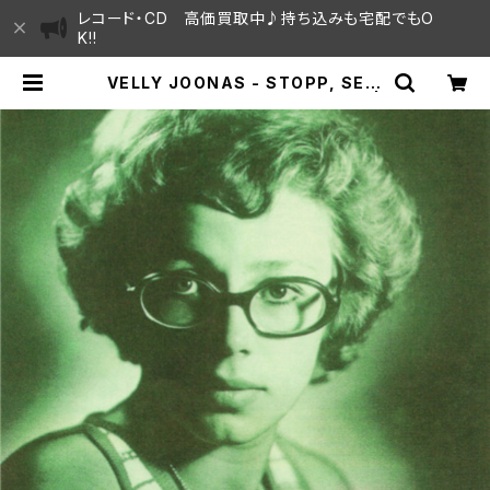
レコード・CD 高価買取中♪持ち込みも宅配でもO
K!!
VELLY JOONAS - STOPP, SEIS
KU AEG! / KAES ON AEG (7") |
SAYAMA HOUSE / ハレまち通りか
らすぐ♫見晴らしの良いレコード屋