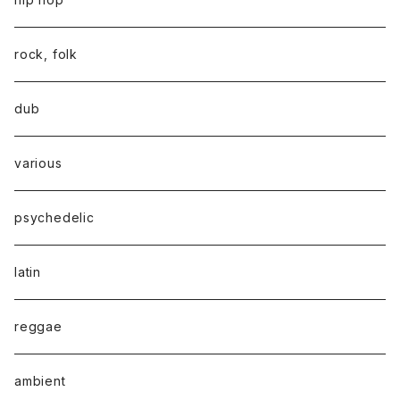
rock, folk
dub
various
psychedelic
latin
reggae
ambient