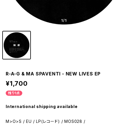
1
/1
R-A-G & MA SPAVENTI - NEW LIVES EP
¥1,700
残り1点
International shipping available
M>O>S / EU / LP(レコード) / MOS028 /