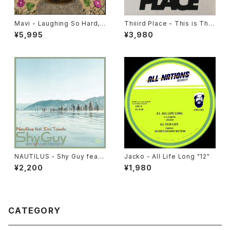
Mavi - Laughing So Hard, I
Thiiird Place - This is Thiii
t Hurts "LP"
rd Place "LP"
¥5,995
¥3,980
NAUTILUS - Shy Guy feat.
Jacko - All Life Long "12"
Emi Tawata / Mystic Voyag
¥2,200
¥1,980
e "7"
CATEGORY