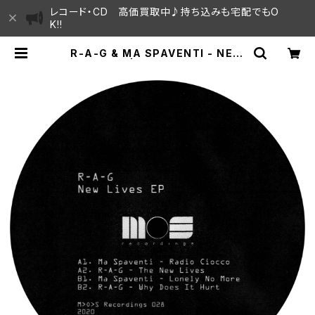
レコード・CD 高価買取中♪持ち込みも宅配でもO
K!!
R-A-G & MA SPAVENTI - NEW
LIVES EP | SAYAMA HOUSE /
ハレまち通りからすぐ♫見晴らしの良
いレコード屋