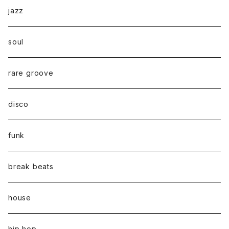
jazz
soul
rare groove
disco
funk
break beats
house
hip hop