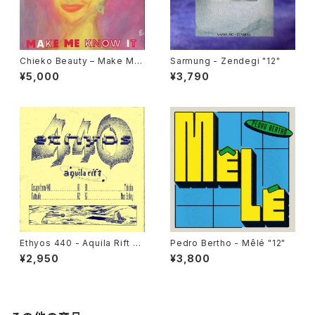
Chieko Beauty ‎– Make Me
Sarmung - Zendegi "12"
Know It "used 7"
¥5,000
¥3,790
Ethyos 440 - Aquila Rift "1
Pedro Bertho - Mêlé "12"
2"
¥2,950
¥3,800