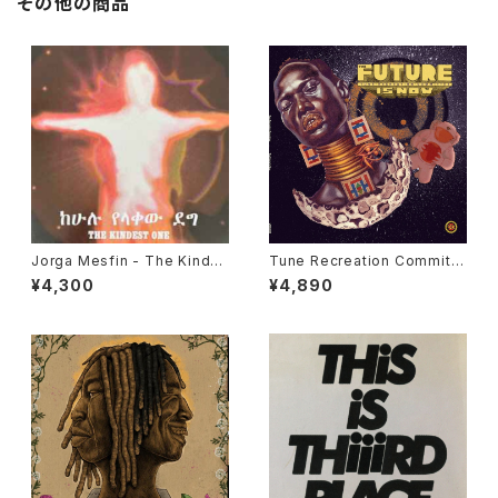
その他の商品
Jorga Mesfin - The Kindes
Tune Recreation Committe
t One "LP"
e - The Future Is Now "LP"
¥4,300
¥4,890