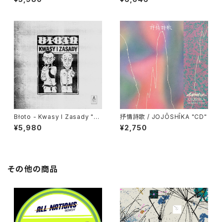
Błoto - Kwasy I Zasady "L
抒情詩歌 / JOJŌSHĪKA "CD"
P"
¥5,980
¥2,750
その他の商品