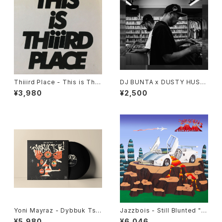
Thiiird Place - This is Thiii
DJ BUNTA x DUSTY HUSK
rd Place "LP"
Y - 47 CAMPiN DIGGiN "C
¥3,980
¥2,500
D"
Yoni Mayraz - Dybbuk Tse!
Jazzbois - Still Blunted "L
"LP"
P"
¥5,980
¥6,046