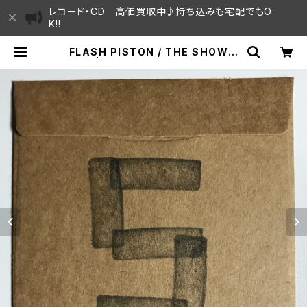
レコード・CD 高価買取中♪持ち込みも宅配でもO
K!!
FLASH PISTON / THE SHOW v
ol.5 | SAYAMA HOUSE / ハレま
ち通りからすぐ♫見晴らしの良いレコ
ード屋