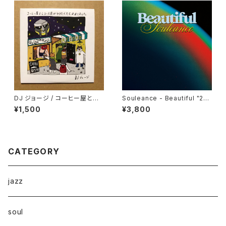
DJ ジョージ / コーヒー屋とレ
Souleance - Beautiful "2L
コード屋がやりたくてCD出しま
P"
¥1,500
¥3,800
した
CATEGORY
jazz
soul