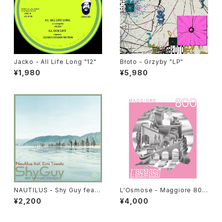
Jacko - All Life Long "12"
Błoto - Grzyby "LP"
¥1,980
¥5,980
NAUTILUS - Shy Guy feat.
L'Osmose - Maggiore 800
Emi Tawata / Mystic Voyag
"LP"
¥2,200
¥4,000
e "7"