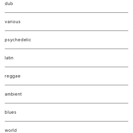
dub
various
psychedelic
latin
reggae
ambient
blues
world