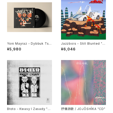
Yoni Mayraz - Dybbuk Tse!
Jazzbois - Still Blunted "L
"LP"
P"
¥5,980
¥6,046
Błoto - Kwasy I Zasady "L
抒情詩歌 / JOJŌSHĪKA "CD"
P"