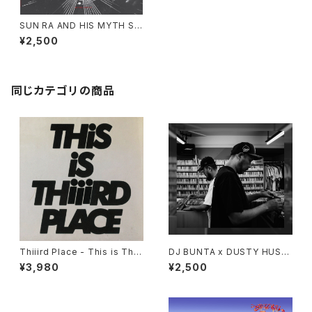
SUN RA AND HIS MYTH SC
IENCE SOLAR ARKESTRA /
¥2,500
SLEEPING BEAUTY "LP" (開
封品)
同じカテゴリの商品
Thiiird Place - This is Thiii
DJ BUNTA x DUSTY HUSK
rd Place "LP"
Y - 47 CAMPiN DIGGiN "C
¥3,980
¥2,500
D"