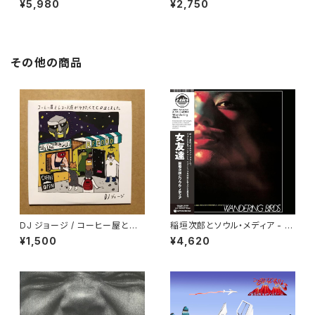
¥5,980
¥2,750
その他の商品
DJ ジョージ / コーヒー屋とレ
稲垣次郎とソウル・メディア - W
コード屋がやりたくてCD出しま
andering Birds 女友達 "LP"
¥1,500
¥4,620
した