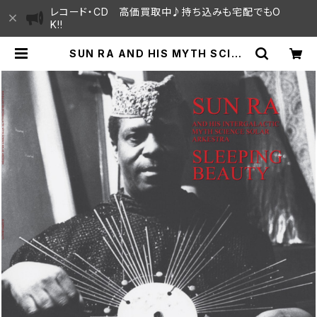
レコード・CD 高価買取中♪持ち込みも宅配でもO
K!!
SUN RA AND HIS MYTH SCIEN
CE SOLAR ARKESTRA / SLEEP
ING BEAUTY "LP" (開封品) | SA
YAMA HOUSE / ハレまち通りから
すぐ♫見晴らしの良いレコード屋