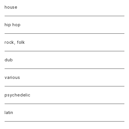
house
hip hop
rock, folk
dub
various
psychedelic
latin