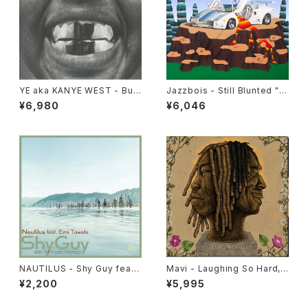
YE aka KANYE WEST - Bull
Jazzbois - Still Blunted "L
y "LP"
P"
¥6,980
¥6,046
NAUTILUS - Shy Guy feat.
Mavi - Laughing So Hard, I
Emi Tawata / Mystic Voyag
t Hurts "LP"
¥2,200
¥5,995
e "7"