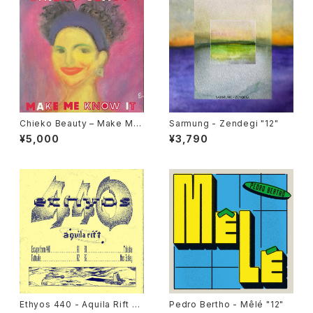
Chieko Beauty ‎– Make Me
Sarmung - Zendegi "12"
Know It "used 7"
¥5,000
¥3,790
Ethyos 440 - Aquila Rift "1
Pedro Bertho - Mêlé "12"