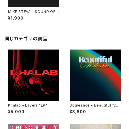
MIKE STEVA - SOUND OF
THE SUN EP
¥1,900
同じカテゴリの商品
Khalab - Layers "LP"
Souleance - Beautiful "2L
P"
¥5,000
¥3,800