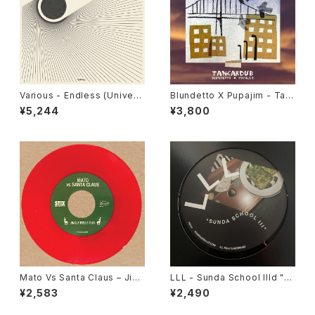
Various - Endless (Univers
Blundetto X Pupajim - Tan
al Cosmic Sounds) "LP"
cardub "LP"
¥5,244
¥3,800
Mato Vs Santa Claus – Jing
LLL - Sunda School IIId "1
le Bells Dub / Sleigh Ride
2"
¥2,583
¥2,490
Dub "7"