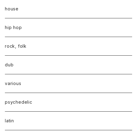
house
hip hop
rock, folk
dub
various
psychedelic
latin