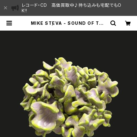
レコード・CD 高価買取中♪持ち込みも宅配でもO
K!!
MIKE STEVA - SOUND OF THE
SUN EP | SAYAMA HOUSE / ハ
レまち通りからすぐ♫見晴らしの良い
レコード屋