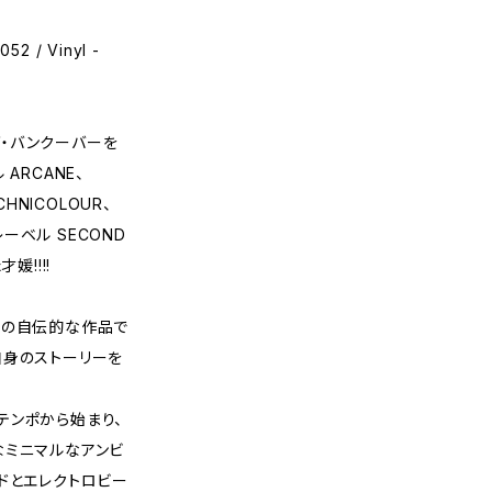
2 / Vinyl -
・バンクーバーを
ARCANE、
HNICOLOUR、
レーベル SECOND
媛!!!!
女の自伝的な作品で
自身のストーリーを
テンポから始まり、
なミニマルなアンビ
ドとエレクトロビー