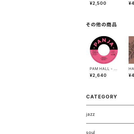
USTY HUSKY
er
¥2,500
¥
- 47 CAMPiN
To
DIGGiN "CD"
その他の商品
PAM HALL - H
HA
UMANITY c/w
さが
¥2,640
¥
ARCHIBALD
er
"7"
CATEGORY
jazz
soul