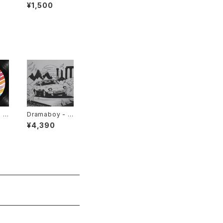
L
ーヒー屋とレコ
¥1,500
ード屋がやりたく
てCD出しました
 -
Dramaboy - D
 Qu
ramaboy "LP"
¥4,390