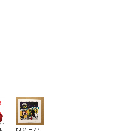
ld
DJ ジョージ / コ