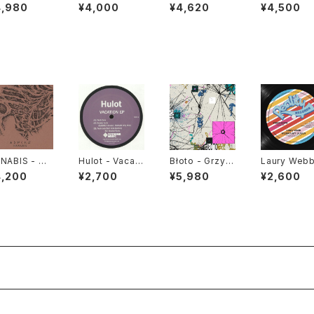
vort & Sally
aggiore 800
ル・メディア - W
- Puzzled "
4,980
¥4,000
¥4,620
¥4,500
wnes "LP"
"LP"
andering Bird
P"
s 女友達 "LP"
NABIS - あ
Hulot - Vacati
Błoto - Grzyb
Laury Webb
くれば LP v
on EP "12"
y "LP"
Woman My
4,200
¥2,700
¥5,980
¥2,600
sion "2LP"
een "12"