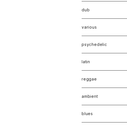
dub
various
psychedelic
latin
reggae
ambient
blues