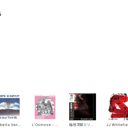
品
berta Vand
L'Osmose - M
稲垣次郎とソウ
JJ Whitefie