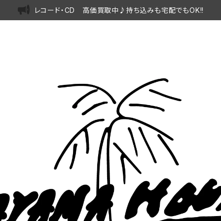
レコード・CD 高価買取中♪持ち込みも宅配でもOK!!