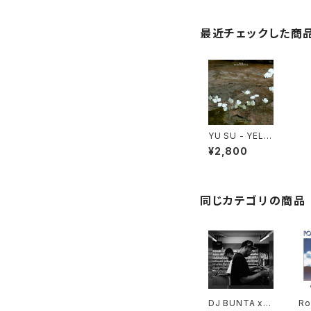
最近チェックした商
YU SU - YELL
OW RIVER BL
¥2,800
UE "LP"
同じカテゴリの商品
DJ BUNTA x D
Ro