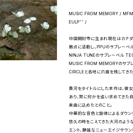
MUSIC FROM MEMORY / MFM05
EULP'' /
中国開封市に生まれ現在はカナダ
拠点に活動し、PPUのサブレーベル 
NINJA TUNEのサブレーベル TEC
MUSIC FROM MEMORYのサブ
CIRCLEと各地に爪痕を残してきた才
黄河をタイトルにした本作は、彼
あり、常に何かを追い求めてきた
楽曲に込めたとのこと。
中華的な音色と旋律によるダウン
悠久の時をこえてきた大河のよう
エント、静謐なニューエイジサウン