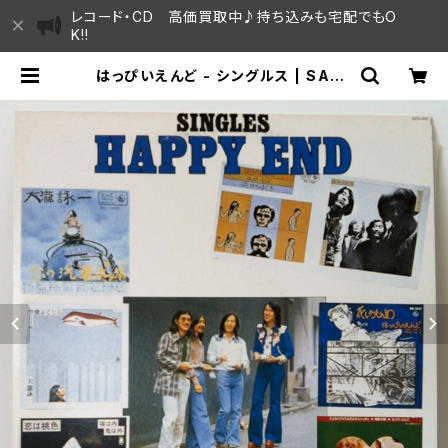
レコード・CD 高価買取中♪持ち込みも宅配でもO
K!!
はっぴいえんど - シングルス | SAYA
MA HOUSE / ハレまち通りからすぐ
♫見晴らしの良いレコード屋