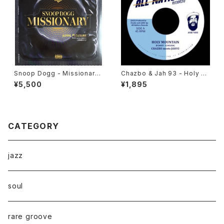
Snoop Dogg - Missionary
Chazbo & Jah 93 - Holy M
"LP"
ountain "7"
¥5,500
¥1,895
CATEGORY
jazz
soul
rare groove