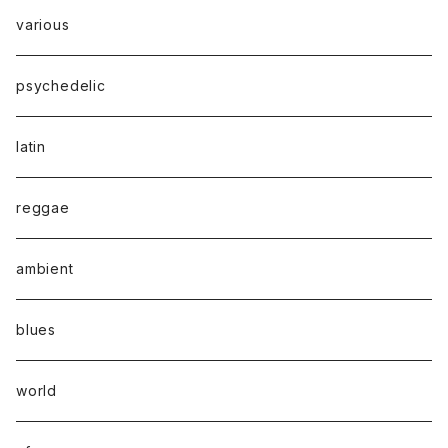
various
psychedelic
latin
reggae
ambient
blues
world