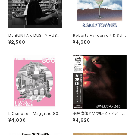
DJ BUNTA x DUSTY HUSK
Roberta Vandervort & Sally
Y - 47 CAMPiN DIGGiN "C
Townes "LP"
¥2,500
¥4,980
D"
L'Osmose - Maggiore 800
稲垣次郎とソウル・メディア - W
"LP"
andering Birds 女友達 "LP"
¥4,000
¥4,620