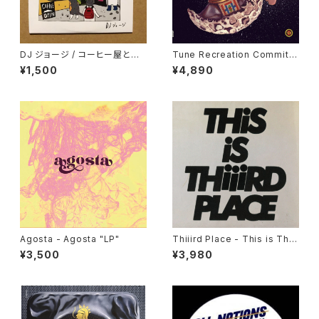
DJ ジョージ / コーヒー屋とレ
Tune Recreation Committe
コード屋がやりたくてCD出しま
e - The Future Is Now "LP"
¥1,500
¥4,890
した
Agosta - Agosta "LP"
Thiiird Place - This is Thiii
rd Place "LP"
¥3,500
¥3,980