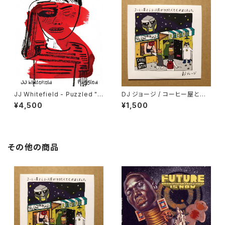
JJ Whitefield - Puzzled "L
DJ ジョージ / コーヒー屋とレ
P"
コード屋がやりたくてCD出しま
¥4,500
¥1,500
した
その他の商品