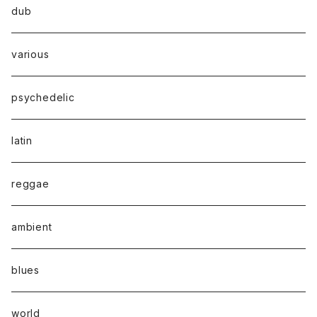
dub
various
psychedelic
latin
reggae
ambient
blues
world