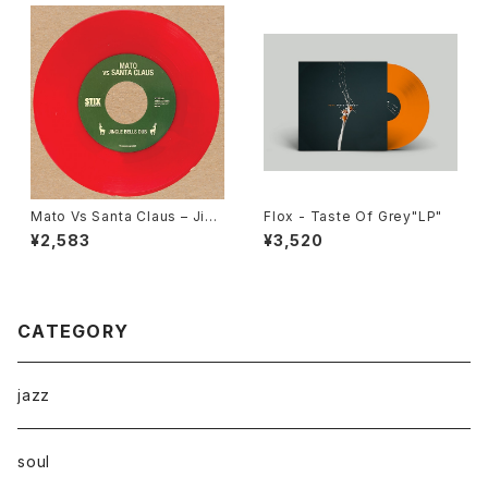
Mato Vs Santa Claus – Jing
Flox - Taste Of Grey"LP"
le Bells Dub / Sleigh Ride
¥2,583
¥3,520
Dub "7"
CATEGORY
jazz
soul