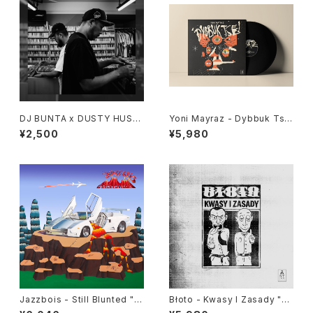
DJ BUNTA x DUSTY HUSK
Yoni Mayraz - Dybbuk Tse!
Y - 47 CAMPiN DIGGiN "C
"LP"
¥2,500
¥5,980
D"
Jazzbois - Still Blunted "L
Błoto - Kwasy I Zasady "L
P"
P"