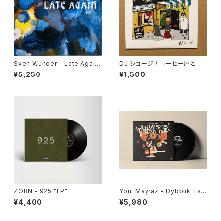
Sven Wunder - Late Again
DJ ジョージ / コーヒー屋とレ
"LP"
コード屋がやりたくてCD出しま
¥5,250
¥1,500
した
ZORN - 925 "LP"
Yoni Mayraz - Dybbuk Tse!
"LP"
¥4,400
¥5,980