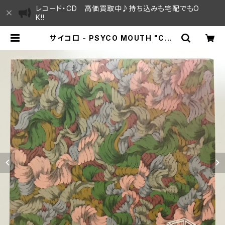
レコード・CD 高価買取中♪持ち込みも宅配でもO
K!!
サイコ口 - PSYCO MOUTH "CD"
| SAYAMA HOUSE / ハレまち通り
からすぐ♫見晴らしの良いレコード屋