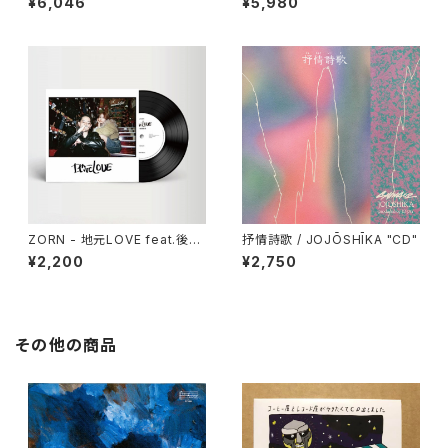
¥6,046
¥5,980
ZORN - 地元LOVE feat.後藤
抒情詩歌 / JOJŌSHĪKA "CD"
真希 "7"
¥2,200
¥2,750
その他の商品