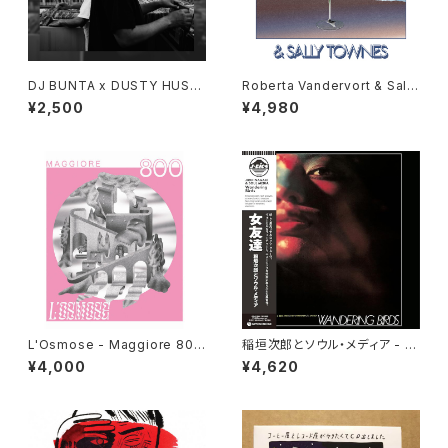
DJ BUNTA x DUSTY HUSK
Roberta Vandervort & Sally
Y - 47 CAMPiN DIGGiN "C
Townes "LP"
¥2,500
¥4,980
D"
L'Osmose - Maggiore 800
稲垣次郎とソウル・メディア - W
"LP"
andering Birds 女友達 "LP"
¥4,000
¥4,620