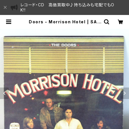
レコード・CD 高価買取中♪持ち込みも宅配でもO
K!!
Doors - Morrison Hotel | SAY
AMA HOUSE / ハレまち通りからす
ぐ♫見晴らしの良いレコード屋