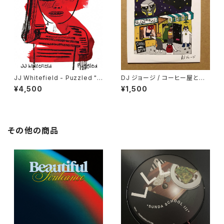
JJ Whitefield - Puzzled "L
DJ ジョージ / コーヒー屋とレ
P"
コード屋がやりたくてCD出しま
¥4,500
¥1,500
した
その他の商品