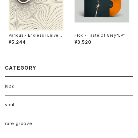
Various - Endless (Univers
Flox - Taste Of Grey"LP"
al Cosmic Sounds) "LP"
¥5,244
¥3,520
CATEGORY
jazz
soul
rare groove