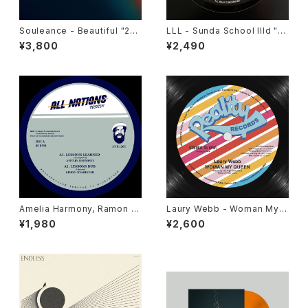
Souleance - Beautiful "2L
LLL - Sunda School IIId "1
P"
2"
¥3,800
¥2,490
Amelia Harmony, Ramon J
Laury Webb - Woman My
udah, Jah 93, Simon Nyabi
Queen "12"
¥1,980
¥2,600
nghi - Lessons Learned "1
2"