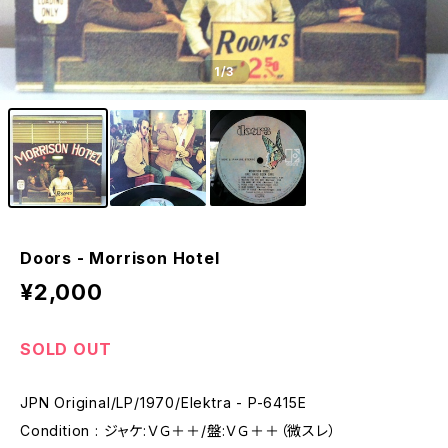
1
/3
Doors - Morrison Hotel
¥2,000
SOLD OUT
JPN Original/LP/1970/Elektra - P-6415E
Condition : ジャケ:ＶＧ＋＋/盤:ＶＧ＋＋（微スレ）