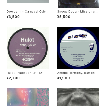
Dowdelin - Carnaval Odys
Snoop Dogg - Missionary
sey "LP"
"LP"
¥3,500
¥5,500
Hulot - Vacation EP "12"
Amelia Harmony, Ramon J
udah, Jah 93, Simon Nyabi
¥2,700
¥1,980
nghi - Lessons Learned "1
2"