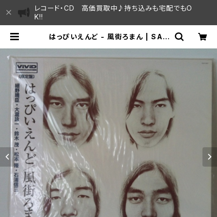
レコード・CD 高価買取中♪持ち込みも宅配でもO
K!!
はっぴいえんど - 風街ろまん | SAY
AMA HOUSE / ハレまち通りからす
ぐ♫見晴らしの良いレコード屋