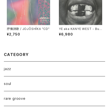
抒情詩歌 / JOJŌSHĪKA "CD"
YE aka KANYE WEST - Bull
y "LP"
¥2,750
¥6,980
CATEGORY
jazz
soul
rare groove