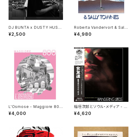
DJ BUNTA x DUSTY HUSK
Roberta Vandervort & Sally
Y - 47 CAMPiN DIGGiN "C
Townes "LP"
¥2,500
¥4,980
D"
L'Osmose - Maggiore 800
稲垣次郎とソウル・メディア - W
"LP"
andering Birds 女友達 "LP"
¥4,000
¥4,620