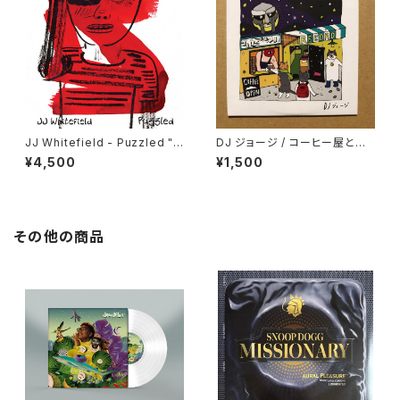
JJ Whitefield - Puzzled "L
DJ ジョージ / コーヒー屋とレ
P"
コード屋がやりたくてCD出しま
¥4,500
¥1,500
した
その他の商品