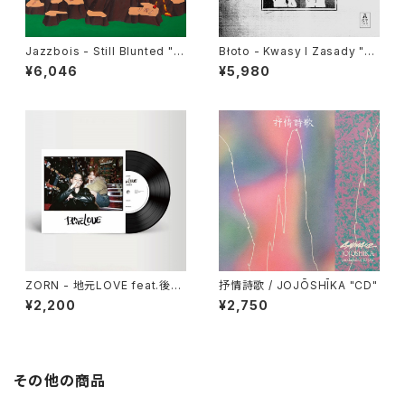
Jazzbois - Still Blunted "L
Błoto - Kwasy I Zasady "L
P"
P"
¥6,046
¥5,980
ZORN - 地元LOVE feat.後藤
抒情詩歌 / JOJŌSHĪKA "CD"
真希 "7"
¥2,200
¥2,750
その他の商品