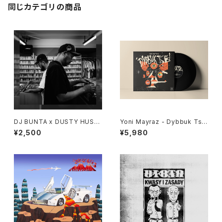
同じカテゴリの商品
DJ BUNTA x DUSTY HUSK
Yoni Mayraz - Dybbuk Tse!
Y - 47 CAMPiN DIGGiN "C
"LP"
¥2,500
¥5,980
D"