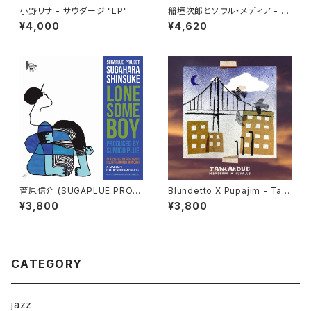
小野リサ - サウダージ "LP"
稲垣次郎とソウル・メディア - W
andering Birds 女友達 "LP"
¥4,000
¥4,620
菅原信介 (SUGAPLUE PROJ
Blundetto X Pupajim - Tan
ECT) - LONESOME BOY
cardub "LP"
¥3,800
¥3,800
"7"
CATEGORY
jazz