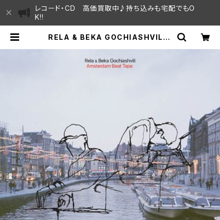
レコード・CD 高価買取中♪持ち込みも宅配でもO
K!!
RELA & BEKA GOCHIASHVILI -
AMSTERDAM BEAT TAPE "LP"
| SAYAMA HOUSE / ハレまち通り
からすぐ♫見晴らしの良いレコード屋