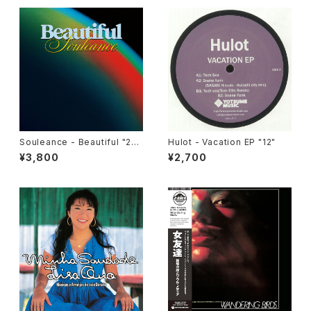
Souleance - Beautiful "2L
Hulot - Vacation EP "12"
P"
¥3,800
¥2,700