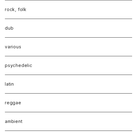
rock, folk
dub
various
psychedelic
latin
reggae
ambient