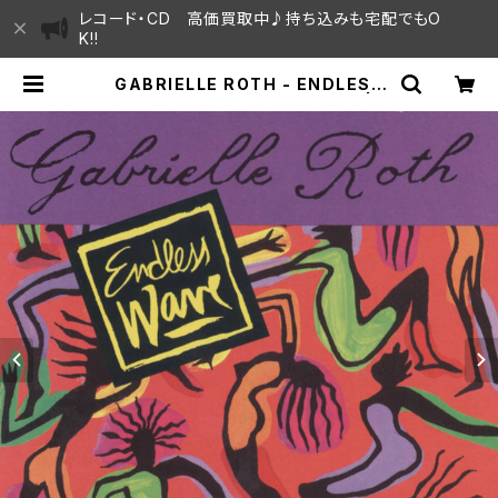
レコード・CD 高価買取中♪持ち込みも宅配でもO
K!!
GABRIELLE ROTH - ENDLESS
WAVES VOLUME ONE ”2LP” | S
AYAMA HOUSE / ハレまち通りから
すぐ♫見晴らしの良いレコード屋