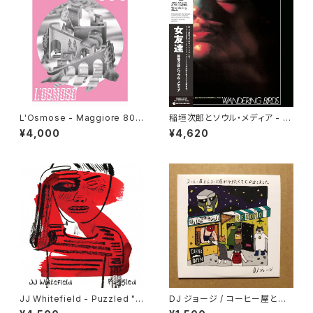
L'Osmose - Maggiore 800
稲垣次郎とソウル・メディア - W
"LP"
andering Birds 女友達 "LP"
¥4,000
¥4,620
JJ Whitefield - Puzzled "L
DJ ジョージ / コーヒー屋とレ
P"
コード屋がやりたくてCD出しま