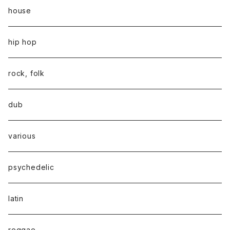
house
hip hop
rock, folk
dub
various
psychedelic
latin
reggae