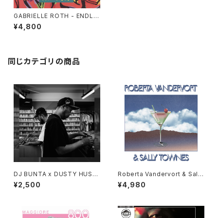
GABRIELLE ROTH - ENDLE
SS WAVES VOLUME ONE ”2
¥4,800
LP”
同じカテゴリの商品
DJ BUNTA x DUSTY HUSK
Roberta Vandervort & Sally
Y - 47 CAMPiN DIGGiN "C
Townes "LP"
¥2,500
¥4,980
D"