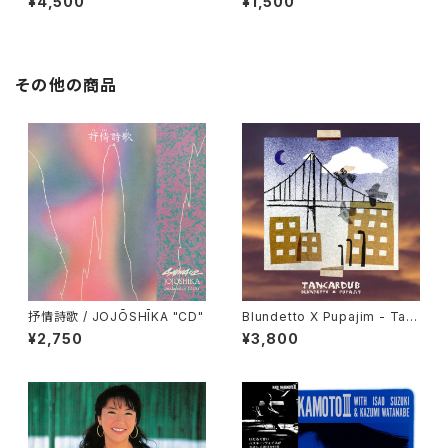
¥4,500
¥1,500
した
その他の商品
抒情詩歌 / JOJŌSHĪKA "CD"
Blundetto X Pupajim - Tan
cardub "LP"
¥2,750
¥3,800