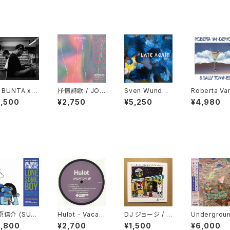
 BUNTA x D
抒情詩歌 / JOJ
Sven Wunder
Roberta Va
TY HUSKY
ŌSHĪKA "CD"
- Late Again
ervort & Sal
2,500
¥2,750
¥5,250
¥4,980
47 CAMPiN
"LP"
Townes "L
GGiN "CD"
原信介 (SUG
Hulot - Vacati
DJ ジョージ / コ
Undergrou
LUE PROJE
on EP "12"
ーヒー屋とレコ
Canopy - U
3,800
¥2,700
¥1,500
¥6,000
) - LONES
ード屋がやりたく
ut Gems "2