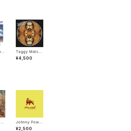
nd
Taggy Match
ly
er - Push Pus
¥4,500
P"
h "LP"
nd
Johnny Powel
nc
l – Moving Ou
¥2,500
xL
t / True Love