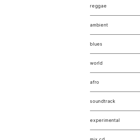
reggae
ambient
blues
world
afro
soundtrack
experimental
mix cd