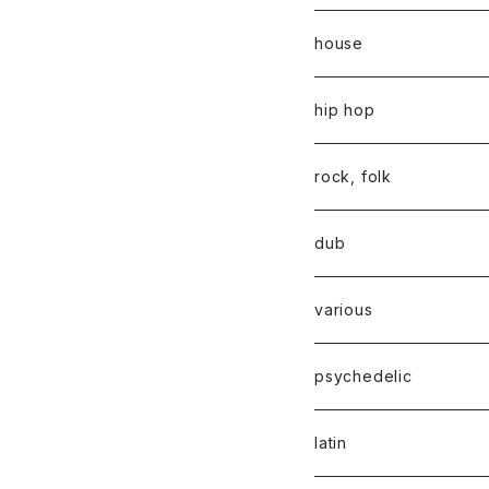
house
hip hop
rock, folk
dub
various
psychedelic
latin