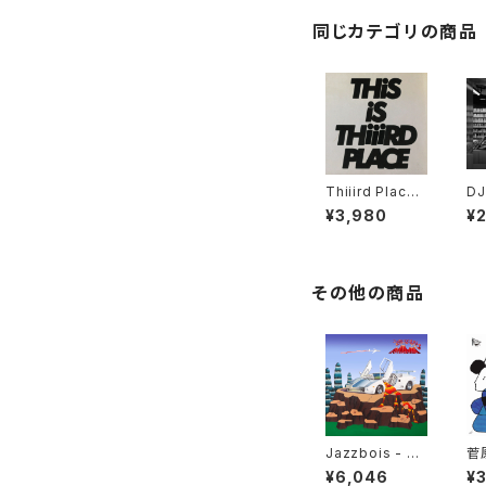
同じカテゴリの商品
Thiiird Place -
DJ
This is Thiiird
US
¥3,980
¥
Place "LP"
- 
DI
その他の商品
Jazzbois - Sti
菅
ll Blunted "LP"
AP
¥6,046
¥
CT