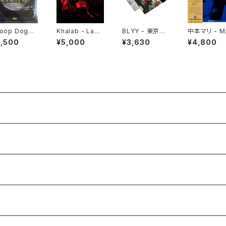
oop Dogg -
Khalab - Laye
BLYY - 東京無
中本マリ - M
ssionary "L
rs "LP"
宿 "12"
I NAKAMO
5,500
¥5,000
¥3,630
¥4,800
III "LP"