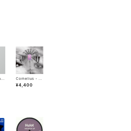
Art
Cornelius - 夢
 B
中夢 -Dream I
¥4,400
/ M
n Dream- "LP"
2"