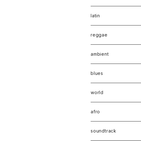
latin
reggae
ambient
blues
world
afro
soundtrack