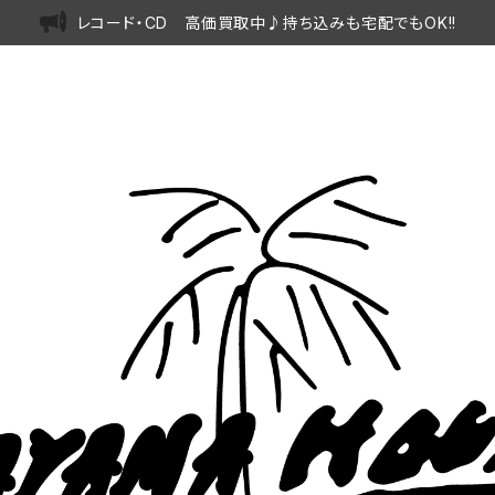
レコード・CD 高価買取中♪持ち込みも宅配でもOK!!