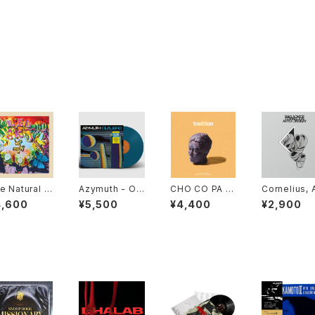
e Natural Y
Azymuth - Ou
CHO CO PA C
Cornelius, 
urt Band -
tubro "LP"
O CHO CO QU
o Lindsay -
4,600
¥5,500
¥4,400
¥2,900
d Sky At Ni
IN QUIN - Tra
ad Advice 
t "LP"
dition "LP"
ind Train "1