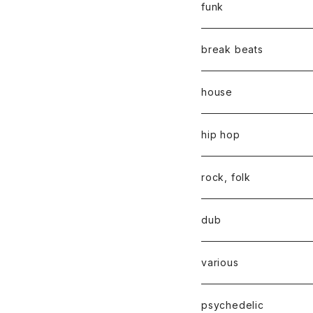
funk
break beats
house
hip hop
rock, folk
dub
various
psychedelic