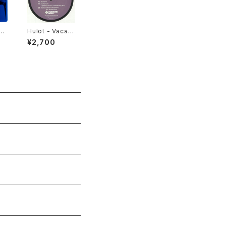
AR
Hulot - Vacati
TO
on EP "12"
¥2,700