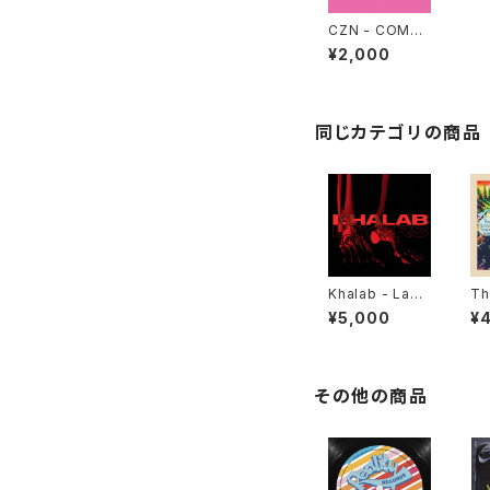
CZN - COMM
UTATOR "LP"
¥2,000
同じカテゴリの商品
Khalab - Laye
Th
rs "LP"
og
¥5,000
¥
Re
gh
その他の商品