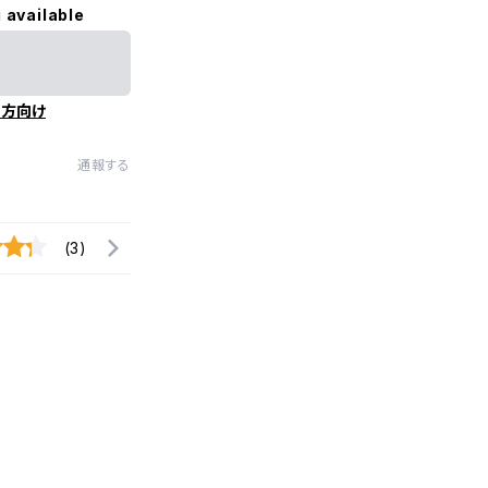
 available
の方向け
通報する
(3)