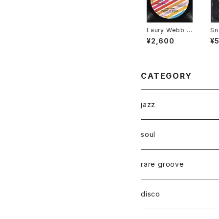
Laury Webb -
Sn
Woman My Qu
Mi
¥2,600
¥
een "12"
P"
CATEGORY
jazz
soul
rare groove
disco