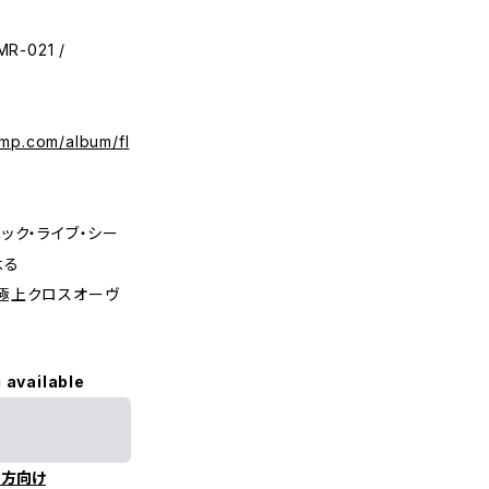
R-021 /
amp.com/album/fl
ック・ライブ・シー
よる
極上クロスオーヴ
 available
の方向け