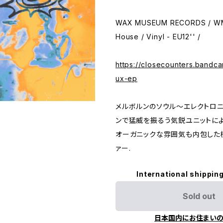
WAX MUSEUM RECORDS / WM
House / Vinyl - EU12'' /
https://closecounters.bandc
ux-ep
メルボルンのソウル～エレクトロニ
ンで猛威を振るう気鋭ユニットに
オーガニックな雰囲気も内包した
ァー.
International shipping
Sold out
日本国内にお住まい