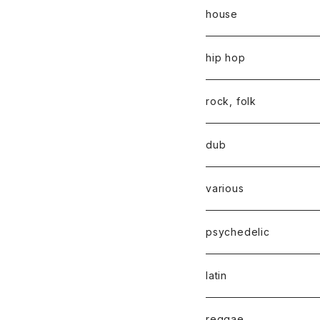
house
hip hop
rock, folk
dub
various
psychedelic
latin
reggae