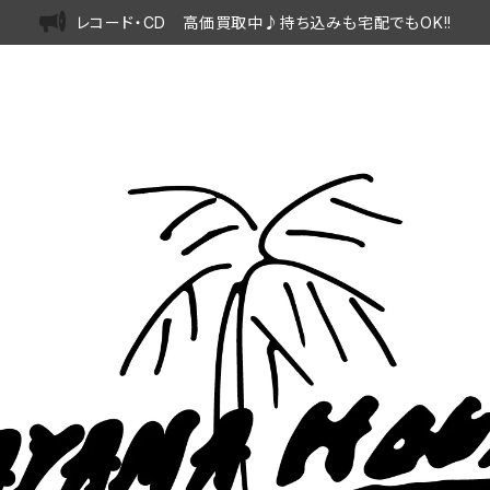
レコード・CD 高価買取中♪持ち込みも宅配でもOK!!