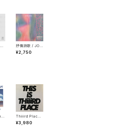
asy
抒情詩歌 / JOJ
P"
ŌSHĪKA "CD"
¥2,750
nd
Thiiird Place -
ly
This is Thiiird
¥3,980
P"
Place "LP"