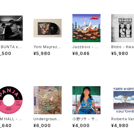
 BUNTA x D
Yoni Mayraz -
Jazzbois - Sti
Błoto - Kw
TY HUSKY
Dybbuk Tse!
ll Blunted "LP"
I Zasady "L
2,500
¥5,980
¥6,046
¥5,980
47 CAMPiN
"LP"
GGiN "CD"
M HALL - H
Underground
小野リサ - サウ
Roberta Va
ANITY c/w
Canopy - Unc
ダージ "LP"
ervort & Sal
2,640
¥6,000
¥4,000
¥4,980
CHIBALD
ut Gems "2xL
Townes "L
"
P"