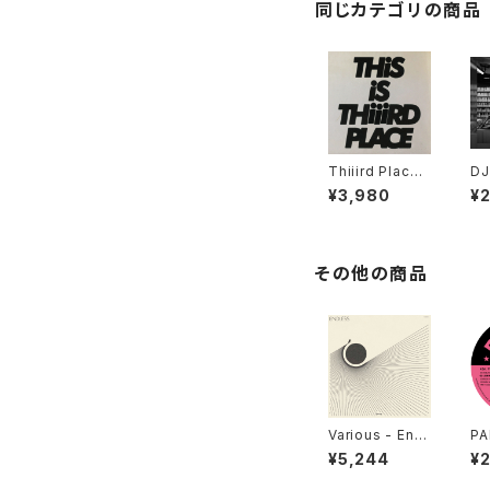
同じカテゴリの商品
Thiiird Place -
DJ
This is Thiiird
US
¥3,980
¥
Place "LP"
- 
DI
その他の商品
Various - Endl
PA
ess (Universa
UM
¥5,244
¥
l Cosmic Sou
AR
nds) "LP"
"7