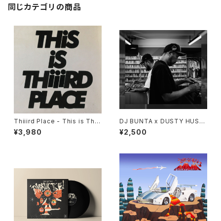
同じカテゴリの商品
Thiiird Place - This is Thiii
DJ BUNTA x DUSTY HUSK
rd Place "LP"
Y - 47 CAMPiN DIGGiN "C
¥3,980
¥2,500
D"