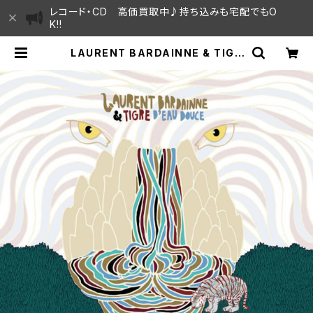
レコード・CD 高価買取中♪持ち込みも宅配でもO
K!!
LAURENT BARDAINNE & TIGR
E D'EAU DOUCE - LOVE IS EVE
RYWHERE "2LP" | SAYAMA H
OUSE / ハレまち通りからすぐ♫見晴
らしの良いレコード屋