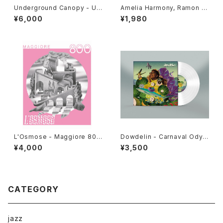
Underground Canopy - Un
Amelia Harmony, Ramon J
cut Gems "2xLP"
udah, Jah 93, Simon Nyabi
¥6,000
¥1,980
nghi - Lessons Learned "1
2"
L'Osmose - Maggiore 800
Dowdelin - Carnaval Odys
"LP"
sey "LP"
¥4,000
¥3,500
CATEGORY
jazz