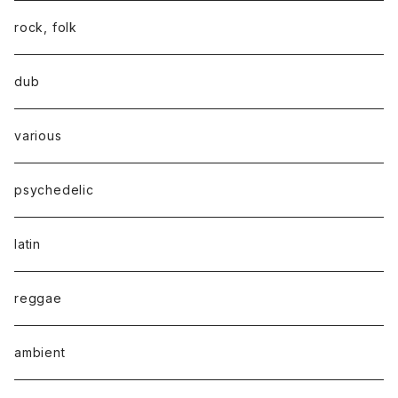
rock, folk
dub
various
psychedelic
latin
reggae
ambient