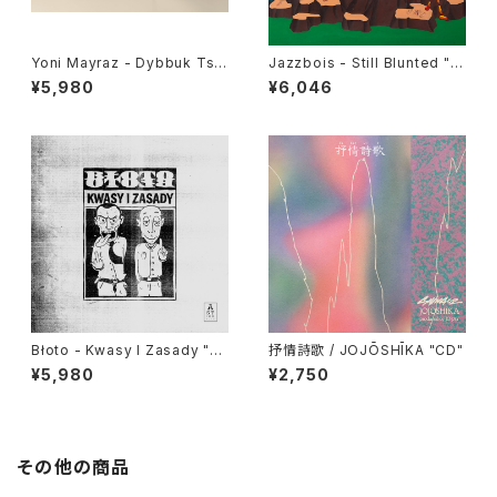
Yoni Mayraz - Dybbuk Tse!
Jazzbois - Still Blunted "L
"LP"
P"
¥5,980
¥6,046
Błoto - Kwasy I Zasady "L
抒情詩歌 / JOJŌSHĪKA "CD"
P"
¥5,980
¥2,750
その他の商品