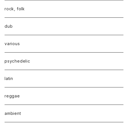
rock, folk
dub
various
psychedelic
latin
reggae
ambient