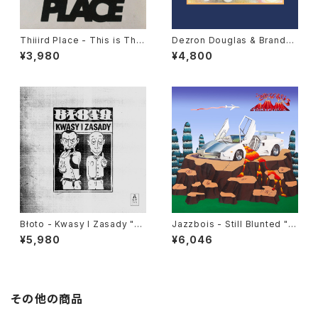
Thiiird Place - This is Thiii
Dezron Douglas & Brande
rd Place "LP"
e Younger - Force Majeure
¥3,980
¥4,800
"LP"
Błoto - Kwasy I Zasady "L
Jazzbois - Still Blunted "L
P"
P"
¥5,980
¥6,046
その他の商品