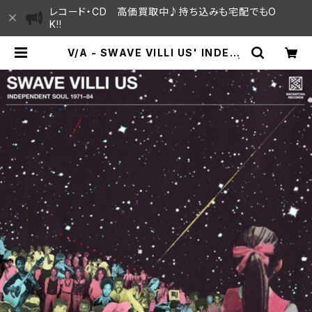
レコード・CD 高価買取中♪持ち込みも宅配でもO
K!!
V/A - SWAVE VILLI US' INDEPE
NDENT SOUL 1971-84 "2LP" |
SAYAMA HOUSE / ハレまち通りか
らすぐ♫見晴らしの良いレコード屋