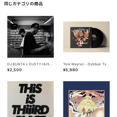
同じカテゴリの商品
DJ BUNTA x DUSTY HUSK
Yoni Mayraz - Dybbuk Tse!
Y - 47 CAMPiN DIGGiN "C
"LP"
¥2,500
¥5,980
D"