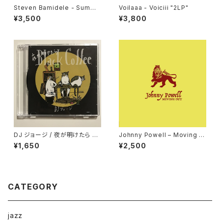
Steven Bamidele - Summi
Voilaaa - Voiciii "2LP"
ng Up "LP"
¥3,500
¥3,800
DJ ジョージ / 夜が明けたら Bl
Johnny Powell – Moving O
ack Coffee
ut / True Love "12"
¥1,650
¥2,500
CATEGORY
jazz