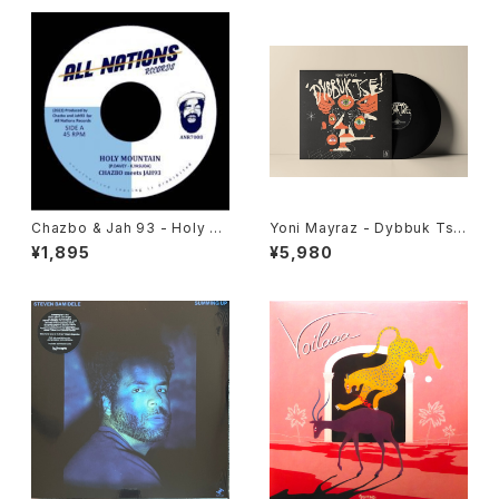
Chazbo & Jah 93 - Holy M
Yoni Mayraz - Dybbuk Tse!
ountain "7"
"LP"
¥1,895
¥5,980