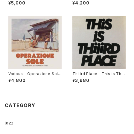
ersion "2LP"
¥5,000
¥4,200
Various - Operazione Sole
Thiiird Place - This is Thiii
(Italian Pop Reggae, Dub A
rd Place "LP"
¥4,800
¥3,980
nd Summer Love Affairs)"L
P"
CATEGORY
jazz