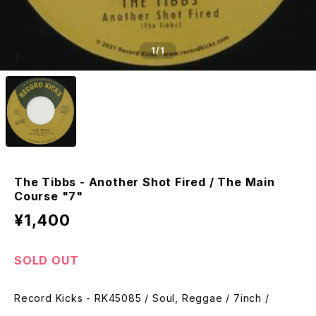
1
/1
The Tibbs - Another Shot Fired / The Main
Course "7"
¥1,400
SOLD OUT
Record Kicks - RK45085 / Soul, Reggae / 7inch /