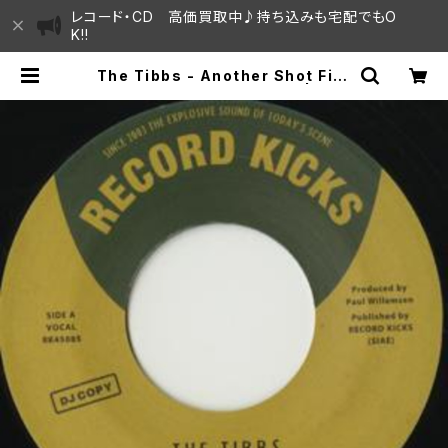
レコード・CD 高価買取中♪持ち込みも宅配でもO
K!!
The Tibbs - Another Shot Fire
d / The Main Course "7" | SAY
AMA HOUSE / ハレまち通りからす
ぐ♫見晴らしの良いレコード屋