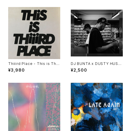
Thiiird Place - This is Thiii
DJ BUNTA x DUSTY HUSK
rd Place "LP"
Y - 47 CAMPiN DIGGiN "C
¥3,980
¥2,500
D"