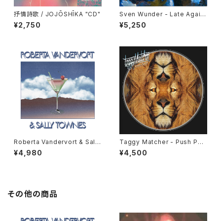
抒情詩歌 / JOJŌSHĪKA "CD"
Sven Wunder - Late Again
"LP"
¥2,750
¥5,250
Roberta Vandervort & Sally
Taggy Matcher - Push Pus
Townes "LP"
h "LP"
¥4,980
¥4,500
その他の商品