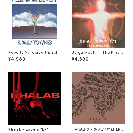
Roberta Vandervort & Sally
Jorga Mesfin - The Kindes
Townes "LP"
t One "LP"
¥4,980
¥4,300
Khalab - Layers "LP"
HANABIS - あさがくれば LP v