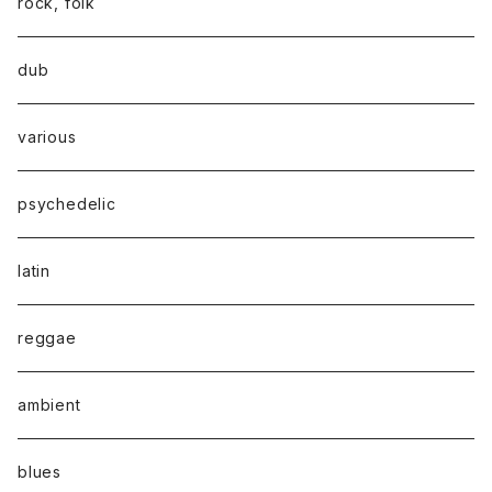
rock, folk
dub
various
psychedelic
latin
reggae
ambient
blues