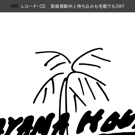
レコード・CD 高価買取中♪持ち込みも宅配でもOK!!