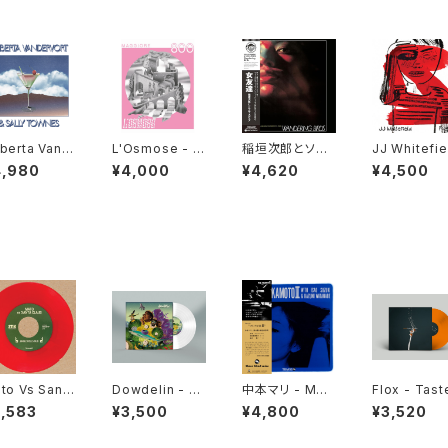
berta Vand
L'Osmose - M
稲垣次郎とソウ
JJ Whitefie
vort & Sally
aggiore 800
ル・メディア - W
- Puzzled "
4,980
¥4,000
¥4,620
¥4,500
wnes "LP"
"LP"
andering Bird
P"
s 女友達 "LP"
to Vs Santa
Dowdelin - C
中本マリ - MAR
Flox - Tast
aus – Jingle
arnaval Odys
I NAKAMOTO
Of Grey"LP
2,583
¥3,500
¥4,800
¥3,520
lls Dub / Sl
sey "LP"
III "LP"
gh Ride Dub