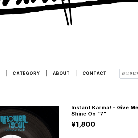
E
CATEGORY
ABOUT
CONTACT
Instant Karma! - Give M
Shine On "7"
¥1,800