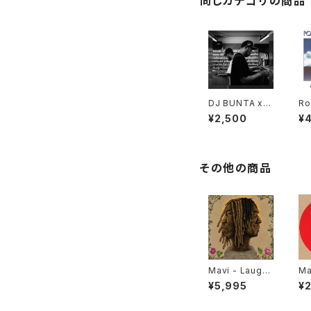
同じカテゴリの商品
DJ BUNTA x D
Ro
USTY HUSKY
er
¥2,500
¥
- 47 CAMPiN
To
DIGGiN "CD"
その他の商品
Mavi - Laughi
Ma
ng So Hard, It
Cl
¥5,995
¥
Hurts "LP"
Be
ei