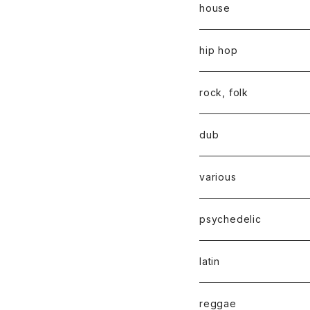
house
hip hop
rock, folk
dub
various
psychedelic
latin
reggae