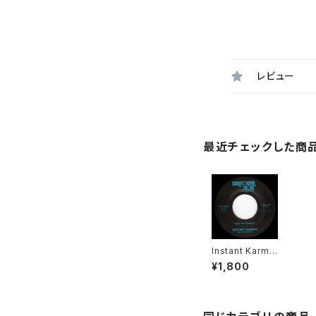
レビュー
最近チェックした商
Instant Karma!
- Give Me Fre
¥1,800
edom / Shine
On "7"