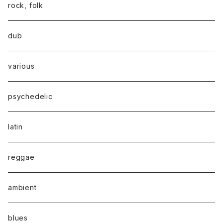
rock, folk
dub
various
psychedelic
latin
reggae
ambient
blues