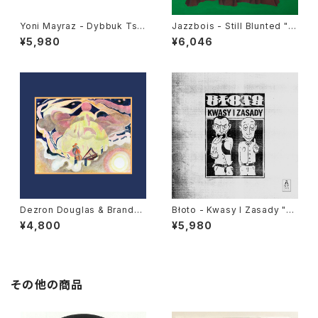
Yoni Mayraz - Dybbuk Tse!
Jazzbois - Still Blunted "L
"LP"
P"
¥5,980
¥6,046
Dezron Douglas & Brande
Błoto - Kwasy I Zasady "L
e Younger - Force Majeure
P"
¥4,800
¥5,980
"LP"
その他の商品