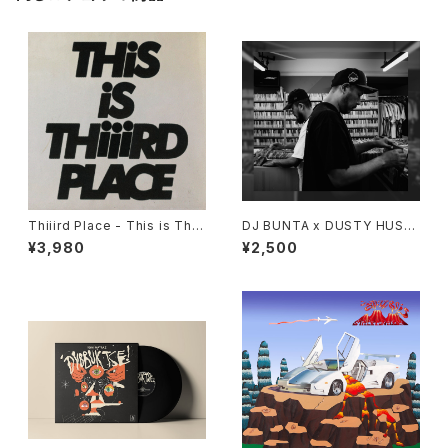
Thiiird Place - This is Thiii
DJ BUNTA x DUSTY HUSK
rd Place "LP"
Y - 47 CAMPiN DIGGiN "C
¥3,980
¥2,500
D"