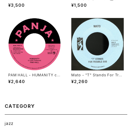
ng Up "LP"
コード屋がやりたくてCD出しま
¥3,500
¥1,500
した
PAM HALL - HUMANITY c/
Mato - "T" Stands For Trou
w ARCHIBALD "7"
ble Dub/ Enter The Dragon
¥2,640
¥2,260
Dub Version "7"
CATEGORY
jazz