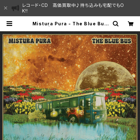
レコード・CD 高価買取中♪持ち込みも宅配でもO
K!!
Mistura Pura - The Blue Bus
"2LP" | SAYAMA HOUSE / ハレ
まち通りからすぐ♫見晴らしの良いレ
コード屋