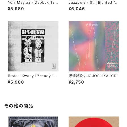
Yoni Mayraz - Dybbuk Tse!
Jazzbois - Still Blunted "L
"LP"
P"
¥5,980
¥6,046
Błoto - Kwasy I Zasady "L
抒情詩歌 / JOJŌSHĪKA "CD"
P"
¥5,980
¥2,750
その他の商品