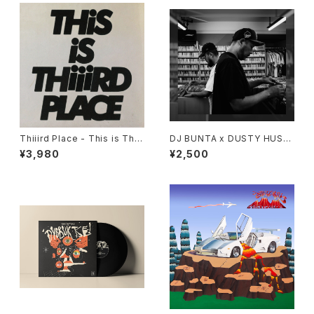
Thiiird Place - This is Thiii
DJ BUNTA x DUSTY HUSK
rd Place "LP"
Y - 47 CAMPiN DIGGiN "C
¥3,980
¥2,500
D"