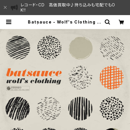
レコード・CD 高価買取中♪持ち込みも宅配でもO
K!!
Batsauce - Wolf's Clothing "L
P" | SAYAMA HOUSE / ハレまち
通りからすぐ♫見晴らしの良いレコー
ド屋