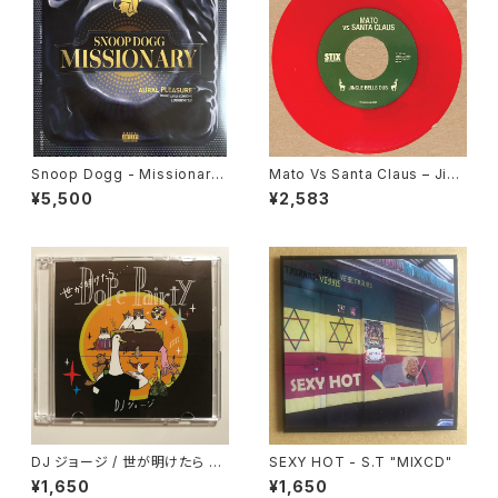
Snoop Dogg - Missionary
Mato Vs Santa Claus – Jing
"LP"
le Bells Dub / Sleigh Ride
¥5,500
¥2,583
Dub "7"
DJ ジョージ / 世が明けたら D
SEXY HOT - S.T "MIXCD"
ope Pairty
¥1,650
¥1,650