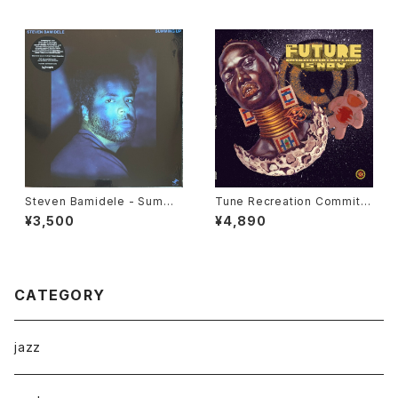
Steven Bamidele - Summi
Tune Recreation Committe
ng Up "LP"
e - The Future Is Now "LP"
¥3,500
¥4,890
CATEGORY
jazz