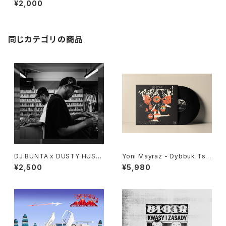
¥2,000
同じカテゴリの商品
DJ BUNTA x DUSTY HUSK
Yoni Mayraz - Dybbuk Tse!
Y - 47 CAMPiN DIGGiN "C
"LP"
¥2,500
¥5,980
D"