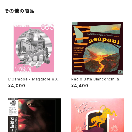
その他の商品
L'Osmose - Maggiore 800
Paolo Bata Bianconcini & C
"LP"
ircolo Psiconautico - Asap
¥4,000
¥4,400
ani "LP"