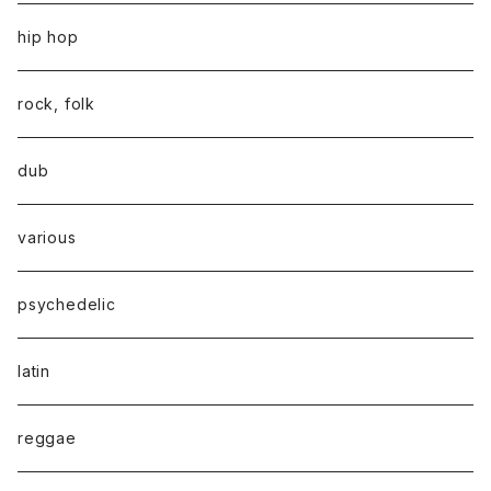
hip hop
rock, folk
dub
various
psychedelic
latin
reggae