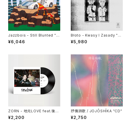
Jazzbois - Still Blunted "L
Błoto - Kwasy I Zasady "L
P"
P"
¥6,046
¥5,980
ZORN - 地元LOVE feat.後藤
抒情詩歌 / JOJŌSHĪKA "CD"
真希 "7"
¥2,200
¥2,750