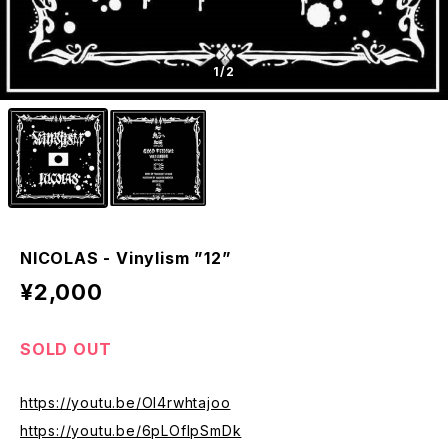
1
/2
NICOLAS - Vinylism ”12”
¥2,000
SOLD OUT
https://youtu.be/OI4rwhtajoo
https://youtu.be/6pLOfIpSmDk