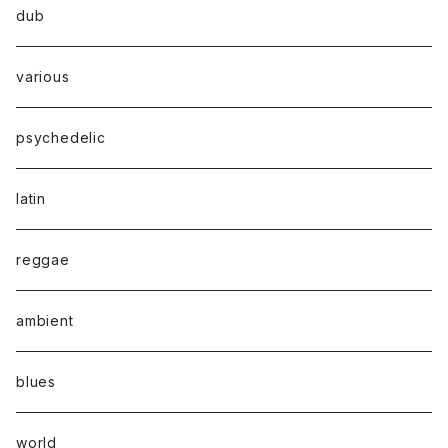
dub
various
psychedelic
latin
reggae
ambient
blues
world