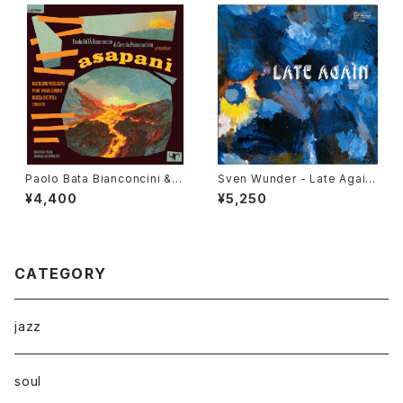
Paolo Bata Bianconcini & C
Sven Wunder - Late Again
ircolo Psiconautico - Asap
"LP"
¥4,400
¥5,250
ani "LP"
CATEGORY
jazz
soul