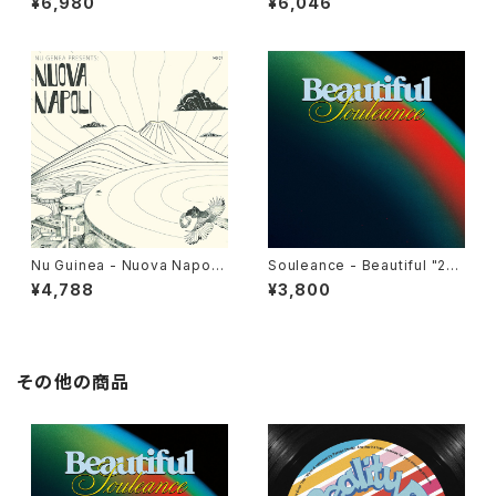
¥6,980
¥6,046
Nu Guinea - Nuova Napoli
Souleance - Beautiful "2L
"LP"
P"
¥4,788
¥3,800
その他の商品