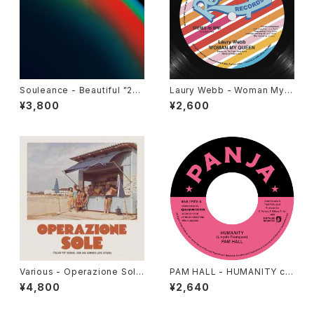
Souleance - Beautiful "2L
Laury Webb - Woman My
P"
Queen "12"
¥3,800
¥2,600
Various - Operazione Sole
PAM HALL - HUMANITY c/
(Italian Pop Reggae, Dub A
w ARCHIBALD "7"
¥4,800
¥2,640
nd Summer Love Affairs)"L
P"