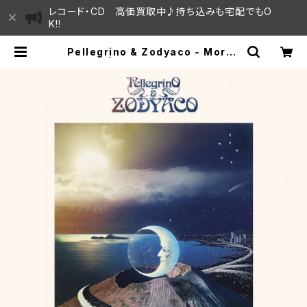
レコード・CD 高価買取中♪持ち込みも宅配でもO
K!!
Pellegrino & Zodyaco - Morph
e "LP" | SAYAMA HOUSE / ハレ
まち通りからすぐ♫見晴らしの良いレ
コード屋