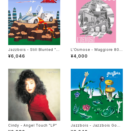
Jazzbois - Still Blunted "L
L'Osmose - Maggiore 800
P"
"LP"
¥6,046
¥4,000
Cindy - Angel Touch "LP"
Jazzbois - Jazzbois Goes
Blunt II "LP"