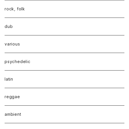
rock, folk
dub
various
psychedelic
latin
reggae
ambient