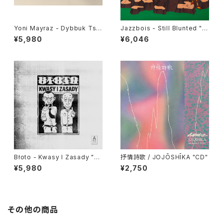
Yoni Mayraz - Dybbuk Tse!
Jazzbois - Still Blunted "L
"LP"
P"
¥5,980
¥6,046
Błoto - Kwasy I Zasady "L
抒情詩歌 / JOJŌSHĪKA "CD"
P"
¥5,980
¥2,750
その他の商品