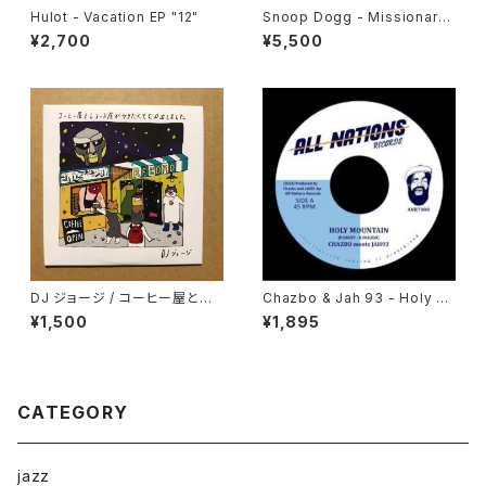
Hulot - Vacation EP "12"
Snoop Dogg - Missionary
"LP"
¥2,700
¥5,500
DJ ジョージ / コーヒー屋とレ
Chazbo & Jah 93 - Holy M
コード屋がやりたくてCD出しま
ountain "7"
¥1,500
¥1,895
した
CATEGORY
jazz