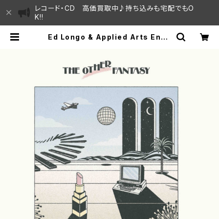
レコード・CD 高価買取中♪持ち込みも宅配でもO
K!!
Ed Longo & Applied Arts Ense
mble - The Other Fantasy "12
EP" | SAYAMA HOUSE / ハレまち
通りからすぐ♫見晴らしの良いレコー
ド屋