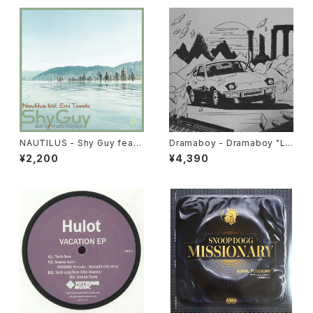
NAUTILUS - Shy Guy feat.
Dramaboy - Dramaboy "L
Emi Tawata / Mystic Voyag
P"
¥2,200
¥4,390
e "7"