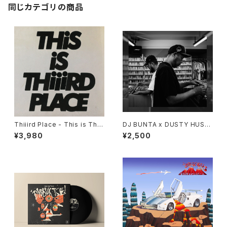
同じカテゴリの商品
Thiiird Place - This is Thiii
DJ BUNTA x DUSTY HUSK
rd Place "LP"
Y - 47 CAMPiN DIGGiN "C
¥3,980
¥2,500
D"