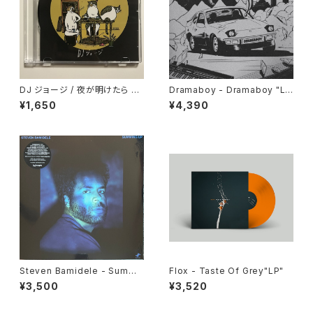
DJ ジョージ / 夜が明けたら Bl
Dramaboy - Dramaboy "L
ack Coffee
P"
¥1,650
¥4,390
Steven Bamidele - Summi
Flox - Taste Of Grey"LP"
ng Up "LP"
¥3,500
¥3,520