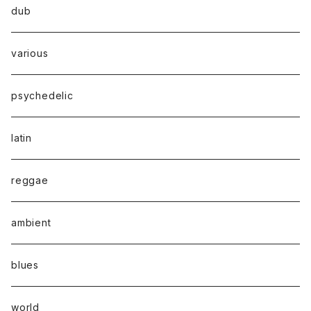
dub
various
psychedelic
latin
reggae
ambient
blues
world