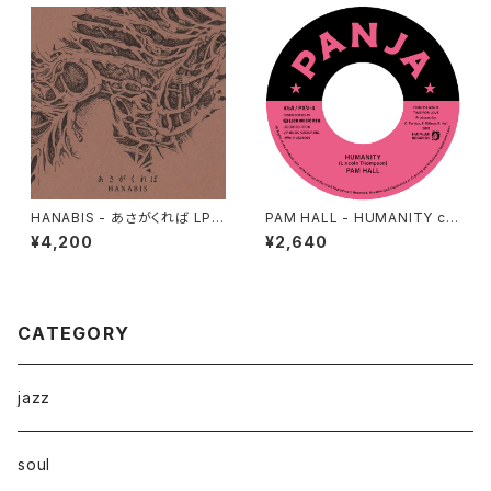
HANABIS - あさがくれば LP v
PAM HALL - HUMANITY c/
ersion "2LP"
w ARCHIBALD "7"
¥4,200
¥2,640
CATEGORY
jazz
soul