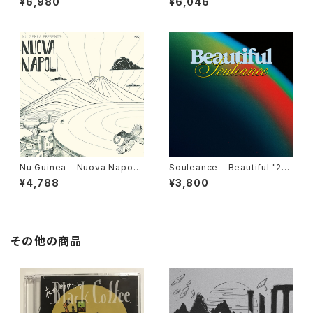
¥6,980
¥6,046
Nu Guinea - Nuova Napoli
Souleance - Beautiful "2L
"LP"
P"
¥4,788
¥3,800
その他の商品