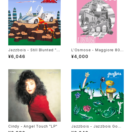
Jazzbois - Still Blunted "L
L'Osmose - Maggiore 800
P"
"LP"
¥6,046
¥4,000
Cindy - Angel Touch "LP"
Jazzbois - Jazzbois Goes
Blunt II "LP"