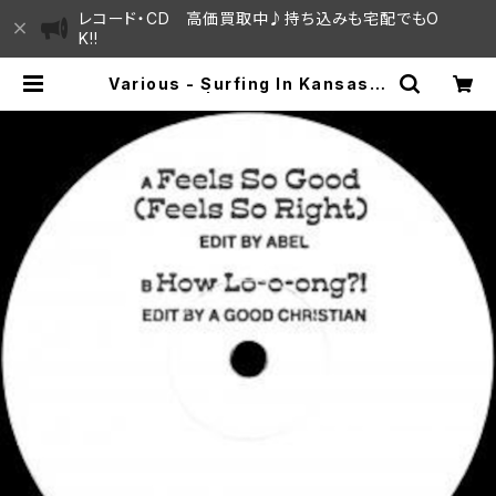
レコード・CD 高価買取中♪持ち込みも宅配でもO
K!!
Various - Surfing In Kansas V
ol. 4 "12" | SAYAMA HOUSE /
ハレまち通りからすぐ♫見晴らしの良
いレコード屋