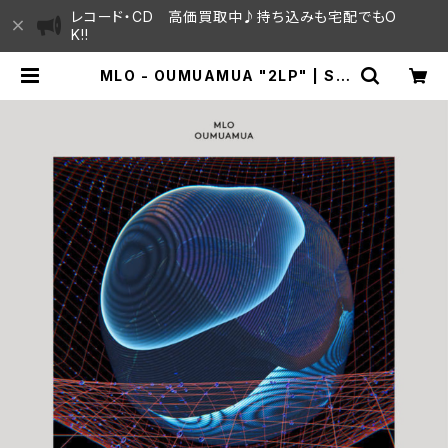
レコード・CD 高価買取中♪持ち込みも宅配でもO
K!!
MLO - OUMUAMUA "2LP" | SA
YAMA HOUSE / ハレまち通りから
すぐ♫見晴らしの良いレコード屋