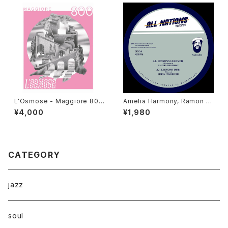
L'Osmose - Maggiore 800
Amelia Harmony, Ramon J
"LP"
udah, Jah 93, Simon Nyabi
¥4,000
¥1,980
nghi - Lessons Learned "1
2"
CATEGORY
jazz
soul