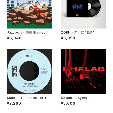
Jazzbois - Still Blunted "L
ZORN - 新小岩 "2LP"
P"
¥6,046
¥6,050
Mato - "T" Stands For Trou
Khalab - Layers "LP"
ble Dub/ Enter The Dragon
¥2,260
¥5,000
Dub Version "7"