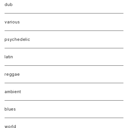
dub
various
psychedelic
latin
reggae
ambient
blues
world