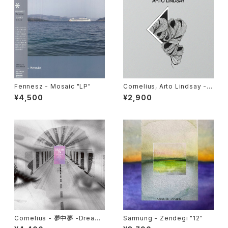
Fennesz - Mosaic "LP"
Cornelius, Arto Lindsay - B
ad Advice / Mind Train "12"
¥4,500
¥2,900
Cornelius - 夢中夢 -Dream I
Sarmung - Zendegi "12"
n Dream- "LP"