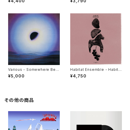
¥4,400
¥3,790
Various - Somewhere Bet
Habitat Ensemble - Habita
ween: Mutant Pop, Electro
t Ensemble "LP"
¥5,000
¥4,750
nic Minimalism & Shadow
Sounds Of Japan 1980-19
88 "2LP"
その他の商品