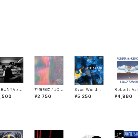
 BUNTA x D
抒情詩歌 / JOJ
Sven Wunder
Roberta Va
TY HUSKY
ŌSHĪKA "CD"
- Late Again
ervort & Sal
2,500
¥2,750
¥5,250
¥4,980
47 CAMPiN
"LP"
Townes "L
GGiN "CD"