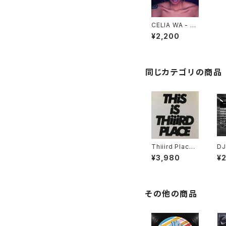
CELIA WA - W
ASTRAL EP
¥2,200
同じカテゴリの商品
Thiiird Place -
DJ
This is Thiiird
US
¥3,980
¥
Place "LP"
- 
DI
その他の商品