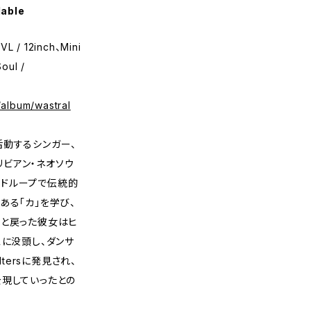
lable
L / 12inch、Mini
oul /
/album/wastral
活動するシンガー、
カリビアン・ネオソウ
グアドループで伝統的
ある「カ」を学び、
へと戻った彼女はヒ
スに没頭し、ダンサ
ltersに発見され、
を現していったとの