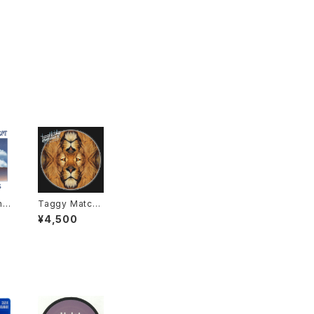
nd
Taggy Match
ly
er - Push Pus
¥4,500
P"
h "LP"