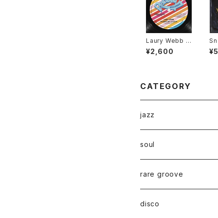
Laury Webb -
Sn
Woman My Qu
Mi
¥2,600
¥
een "12"
P"
CATEGORY
jazz
soul
rare groove
disco