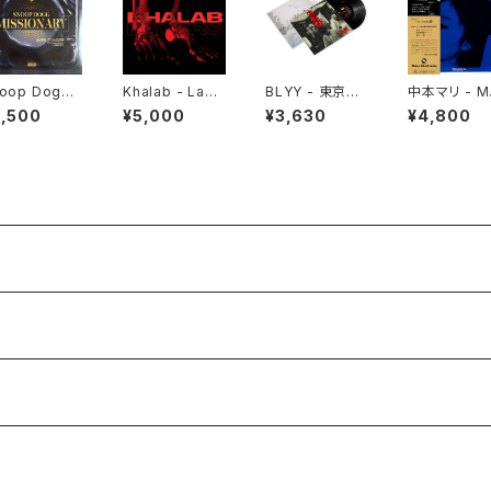
oop Dogg -
Khalab - Laye
BLYY - 東京無
中本マリ - M
ssionary "L
rs "LP"
宿 "12"
I NAKAMO
5,500
¥5,000
¥3,630
¥4,800
III "LP"