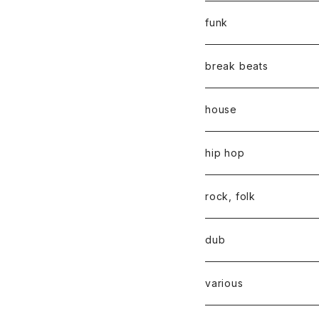
funk
break beats
house
hip hop
rock, folk
dub
various