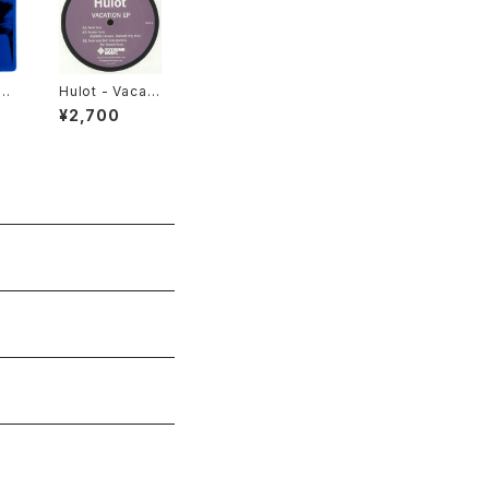
AR
Hulot - Vacati
TO
on EP "12"
¥2,700