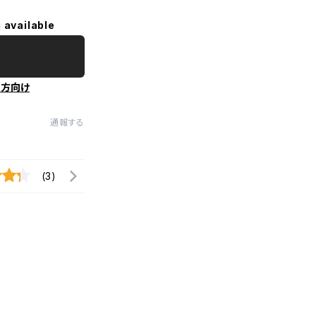
 available
の方向け
通報する
(3)