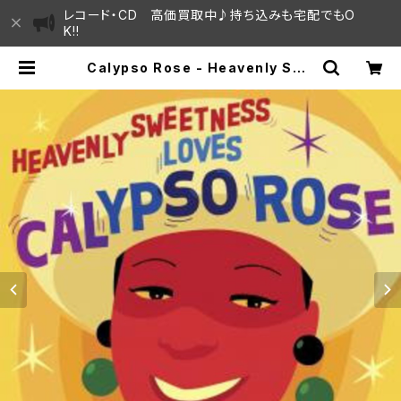
レコード・CD 高価買取中♪持ち込みも宅配でもO
K!!
Calypso Rose - Heavenly Swe
etness Loves Calypso Rose
"12" | SAYAMA HOUSE / ハレま
ち通りからすぐ♫見晴らしの良いレコ
ード屋