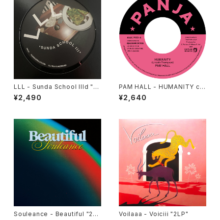
LLL - Sunda School IIId "1
PAM HALL - HUMANITY c/
2"
w ARCHIBALD "7"
¥2,490
¥2,640
Souleance - Beautiful "2L
Voilaaa - Voiciii "2LP"