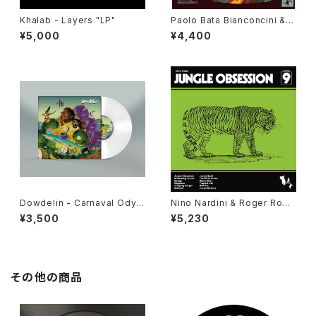
Khalab - Layers "LP"
Paolo Bata Bianconcini & C
ircolo Psiconautico - Asap
¥5,000
¥4,400
ani "LP"
Dowdelin - Carnaval Odys
Nino Nardini & Roger Roge
sey "LP"
r - Jungle Obsession "LP"
¥3,500
¥5,230
その他の商品