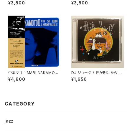
P"
¥3,800
¥3,800
中本マリ - MARI NAKAMOT
DJ ジョージ / 世が明けたら D
O III "LP"
ope Pairty
¥4,800
¥1,650
CATEGORY
jazz