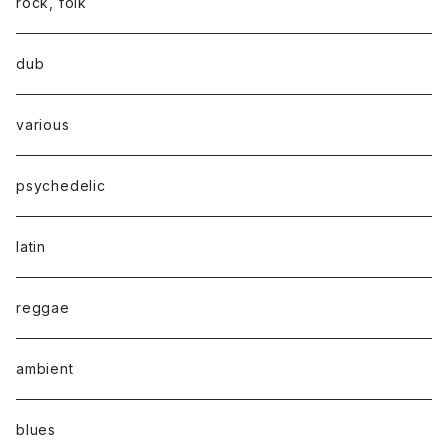
rock, folk
dub
various
psychedelic
latin
reggae
ambient
blues