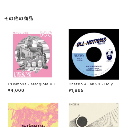
その他の商品
L'Osmose - Maggiore 800
Chazbo & Jah 93 - Holy M
"LP"
ountain "7"
¥4,000
¥1,895