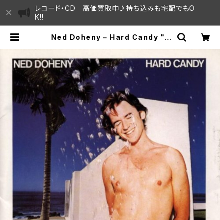
レコード・CD 高価買取中♪持ち込みも宅配でもO
K!!
Ned Doheny – Hard Candy "L
P" | SAYAMA HOUSE / ハレまち
通りからすぐ♫見晴らしの良いレコー
ド屋