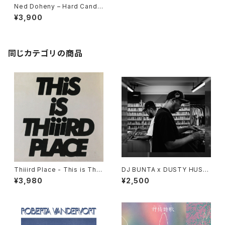
Ned Doheny – Hard Candy
"LP"
¥3,900
同じカテゴリの商品
Thiiird Place - This is Thiii
DJ BUNTA x DUSTY HUSK
rd Place "LP"
Y - 47 CAMPiN DIGGiN "C
¥3,980
¥2,500
D"