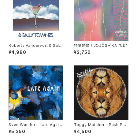
Roberta Vandervort & Sally
抒情詩歌 / JOJŌSHĪKA "CD"
Townes "LP"
¥4,980
¥2,750
Sven Wunder - Late Again
Taggy Matcher - Push Pus
"LP"
h "LP"
¥5,250
¥4,500