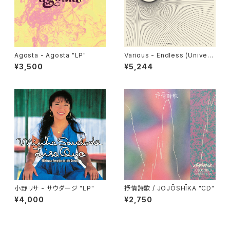
Agosta - Agosta "LP"
Various - Endless (Univers
al Cosmic Sounds) "LP"
¥3,500
¥5,244
小野リサ - サウダージ "LP"
抒情詩歌 / JOJŌSHĪKA "CD"
¥4,000
¥2,750