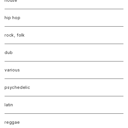
house
hip hop
rock, folk
dub
various
psychedelic
latin
reggae