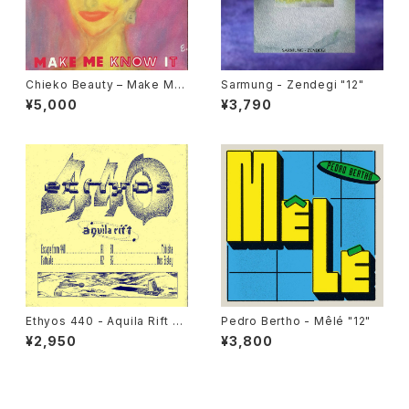
Chieko Beauty ‎– Make Me
Sarmung - Zendegi "12"
Know It "used 7"
¥5,000
¥3,790
Ethyos 440 - Aquila Rift "1
Pedro Bertho - Mêlé "12"
2"
¥2,950
¥3,800