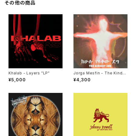
その他の商品
Khalab - Layers "LP"
Jorga Mesfin - The Kindes
t One "LP"
¥5,000
¥4,300