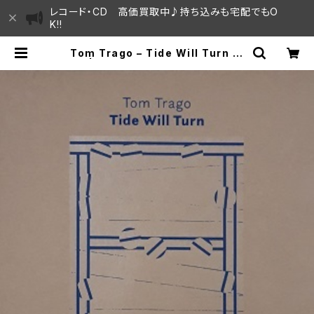
レコード・CD 高価買取中♪持ち込みも宅配でもO
K!!
Tom Trago – Tide Will Turn "1
2" | SAYAMA HOUSE / ハレまち
通りからすぐ♫見晴らしの良いレコー
ド屋