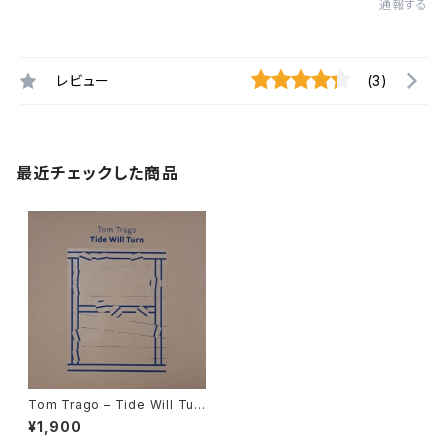
通報する
レビュー
(3)
最近チェックした商品
Tom Trago – Tide Will Tur
n "12"
¥1,900