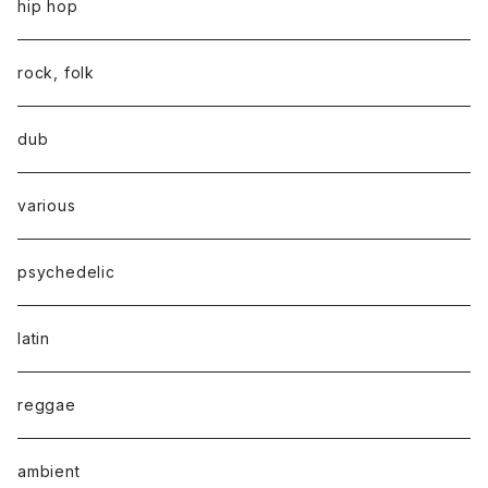
hip hop
rock, folk
dub
various
psychedelic
latin
reggae
ambient