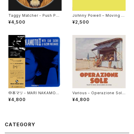
Taggy Matcher - Push Pus
Johnny Powell – Moving O
h "LP"
ut / True Love "12"
¥4,500
¥2,500
中本マリ - MARI NAKAMOT
Various - Operazione Sole
O III "LP"
(Italian Pop Reggae, Dub A
¥4,800
¥4,800
nd Summer Love Affairs)"L
P"
CATEGORY